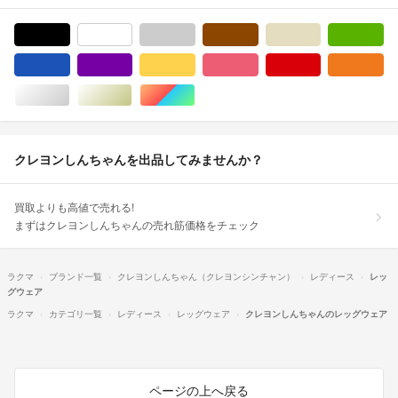
ブラック/黒色系
ホワイト/白色系
グレー/灰色系
ブラウン/茶色系
ベージュ系
グ
ブルー・ネイビー/青色系
パープル/紫色系
イエロー/黄色系
ピンク/桃色系
レッド/赤色系
オ
シルバー/銀色系
ゴールド/金色系
マルチカラー
クレヨンしんちゃんを出品してみませんか？
買取よりも高値で売れる!
まずはクレヨンしんちゃんの売れ筋価格をチェック
ラクマ
ブランド一覧
クレヨンしんちゃん（クレヨンシンチャン）
レディース
レッ
グウェア
ラクマ
カテゴリ一覧
レディース
レッグウェア
クレヨンしんちゃんのレッグウェア
ページの上へ戻る