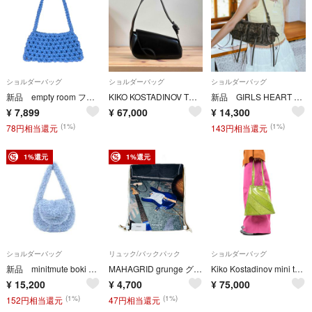
ショルダーバッグ
ショルダーバッグ
ショルダーバッグ
新品 empty room フルーツネットホーボーバッグ ブルー ウィッシュコア
KIKO KOSTADINOV TRIVIA LEATHER BAG キコ 極美
新品 GIRLS HEART ショルダーバッグ バレエコア ブラウン リボン
¥
7,899
¥
67,000
¥
14,300
(1%)
(1%)
78円相当還元
143円相当還元
1%還元
1%還元
ショルダーバッグ
リュック/バックパック
ショルダーバッグ
新品 minitmute boki dumble snow blue バッグ
MAHAGRID grunge グランジ Y2K ナップサック リュックサック
Kiko Kostadinov mini twisted shopper バッグ
¥
15,200
¥
4,700
¥
75,000
(1%)
(1%)
152円相当還元
47円相当還元