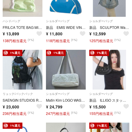
ハンドバッグ
ショルダーバッグ
ショルダーバッグ
FRILCA TOTE BAG MINT トートバッグ ミント ショルダーバッグ
新品 EMIS WIDE VINTAGE TOTE BAG Y2K バッグ
新品 SCULPTOR Washed Denim Duffle Bag Blue
¥
13,899
¥
11,800
¥
12,599
(1%)
(1%)
(1%)
138円相当還元
118円相当還元
125円相当還元
1%還元
1%還元
1%還元
リュック/バックパック
ショルダーバッグ
ショルダーバッグ
SAENGIN STUDIOS ROSE BACKPAC.K ナップサック バラ
Matin Kim LOGO WASHED DENIM DUFFEL BAG
新品 ILLIGO スタッズ オーナメント ホーボーバッグ wishcore
¥
23,600
¥
24,799
¥
15,500
(1%)
(1%)
(1%)
236円相当還元
247円相当還元
155円相当還元
1%還元
1%還元