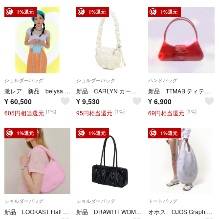
1%還元
1%還元
1%還元
ショルダーバッグ
ショルダーバッグ
ハンドバッグ
激レア 新品 belysa ビタミンミルクバッグ チェーンベルト ミント Y2K
新品 CARLYN カーリン Poing Glow ショルダーバッグ アイボリー
新品 TTMAB ティティマブ ハンドバッグ リボン バレエコア レッド Y2K
¥
60,500
¥
9,530
¥
6,900
(1%)
(1%)
(1%)
605円相当還元
95円相当還元
69円相当還元
1%還元
1%還元
1%還元
ショルダーバッグ
ショルダーバッグ
トートバッグ
新品 LOOKAST Half Moon Padded Bag パッフィーバッグ
新品 DRAWFIT WOMEN ショルダーバッグ ブラック レザー モード
オホス OJOS Graphic Padded Bag バッグ アスキーアート