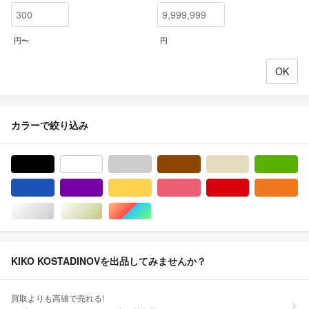
円〜
円
カラーで絞り込み
ブラック/黒色系
ホワイト/白色系
グレー/灰色系
ブラウン/茶色系
ベージュ系
グ
ブルー・ネイビー/青色系
パープル/紫色系
イエロー/黄色系
ピンク/桃色系
レッド/赤色系
オ
シルバー/銀色系
ゴールド/金色系
マルチカラー
KIKO KOSTADINOVを出品してみませんか？
買取よりも高値で売れる!