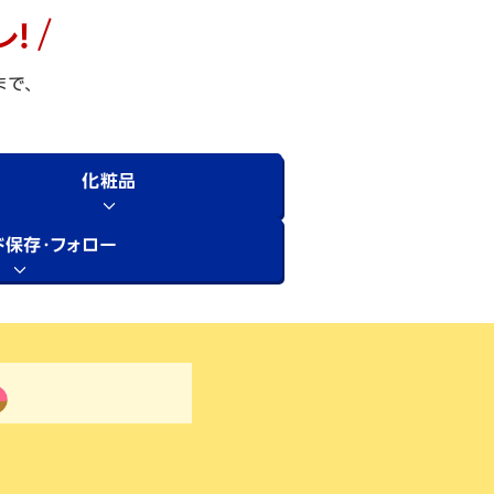
レ！
まで、
化粧品
ド保存・フォロー