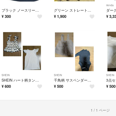
rienda
ブラック ノースリーブ トップス
グリーン ストレートパンツ Lサイズ
¥
300
¥
1,900
¥
3,3
SHEIN
SHEIN
SHEIN
SHEIN ハート柄タンクトップ 3点セット
千鳥柄 サスペンダースカート ロンパース 2点セット
¥
600
¥
500
¥
500
1 / 1 ページ