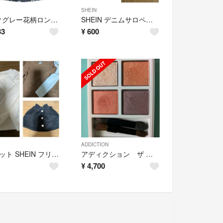
SHEIN
ダークグレー花柄ロングスカート rienda
SHEIN デニムサロペットスカート Tシャツ 2点セット
33
¥
600
ADDICTION
3点セット SHEIN フリル付きTシャツ スカート
アディクション ザ アイシャドウ パレット アウト オブ ユア シェル102
¥
4,700