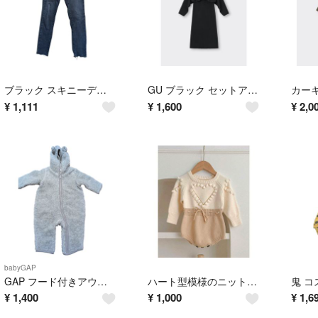
ブラック スキニーデニム フリンジ裾
GU ブラック セットアップ Lサイズ
¥
1,111
¥
1,600
¥
2,0
babyGAP
GAP フード付きアウター 3-6ヶ月 グレー
ハート型模様のニットセーター
¥
1,400
¥
1,000
¥
1,6