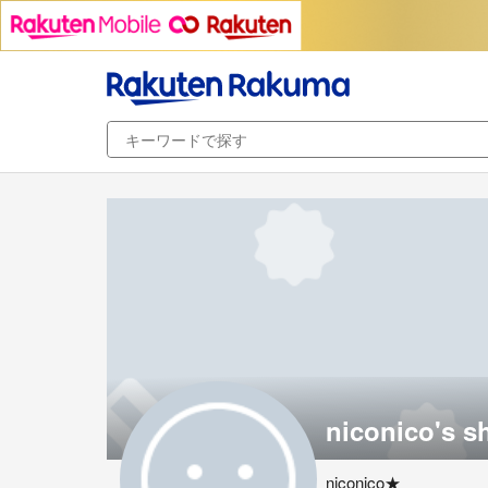
niconico's s
niconico★