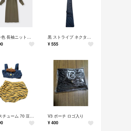
カーキ色 長袖ニットワンピース
黒 ストライプ ネクタイ ジッパー式
00
¥
555
鬼 コスチューム 70 豆まき
V3 ポーチ ロゴ入り
90
¥
400