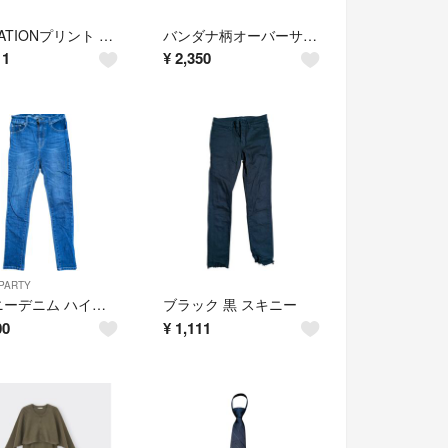
ADMIATIONプリント ブラック Tシャツ LLサイズ
バンダナ柄オーバーサイズニットカーディガン
11
¥
2,350
PARTY
スキニーデニム ハイウエスト 青
ブラック 黒 スキニー
00
¥
1,111