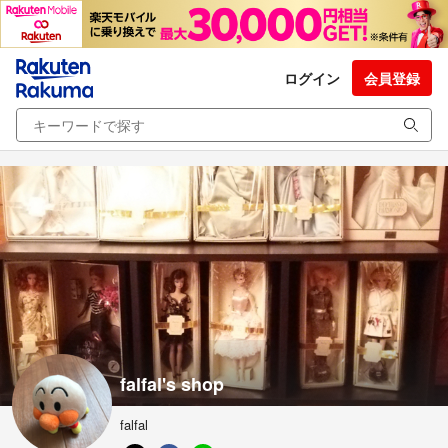
ログイン
会員登録
falfal's shop
falfal