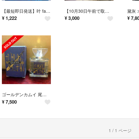
【最短即日発送】叶 fantasia メタルチャーム
【10月30日午前で取り下げ】ぷちさんじ 黛灰 アクリルスタンド
¥
1,222
¥
3,000
¥
7,8
ゴールデンカムイ 尾形百之助 香水
¥
7,500
1 / 1 ページ