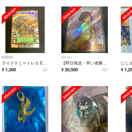
BANDAI
ポケモン
ライドケミートレカ EX X WIZARD ウィザード
【即日発送・早い者勝ち】エリカの招待 SR
¥
1,300
¥
20,500
¥
1,2