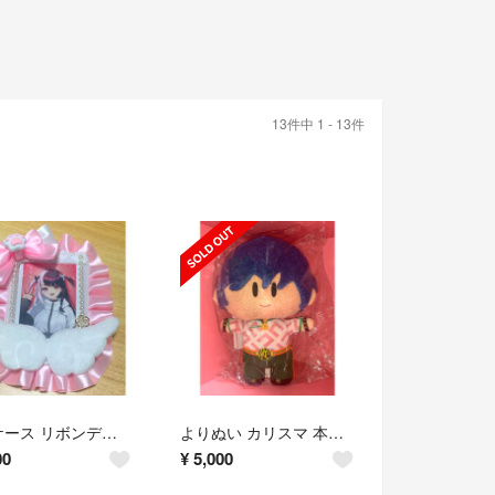
13件中 1 - 13件
硬質ケース リボンデコ ハンドメイド
よりぬい カリスマ 本橋依央利
00
¥
5,000