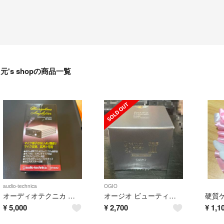
元's shopの商品一覧
audio-technica
OGIO
オーディオテクニカ マイクプリアンプ AT-MA2
オージオ ビューティーオープナージェル
¥
5,000
¥
2,700
¥
1,1