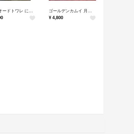
黛灰 オードトワレ にじさんじ
ゴールデンカムイ 月島 香水
00
¥
4,800