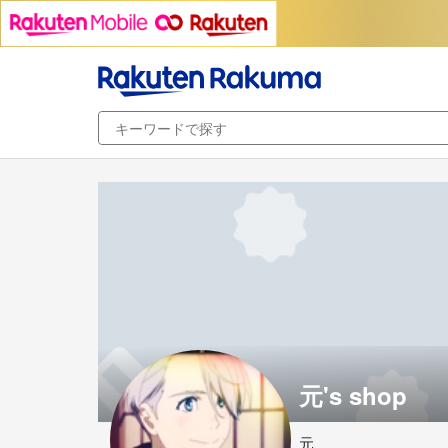
元's shop
元