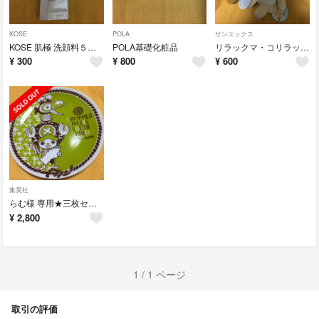
KOSE
POLA
サンエックス
KOSE 肌極 洗顔料５袋セット
POLA基礎化粧品
リラックマ・コリラックマ
¥
300
¥
800
¥
600
集英社
らむ様 専用★三枚セット価格
¥
2,800
1 / 1 ページ
取引の評価