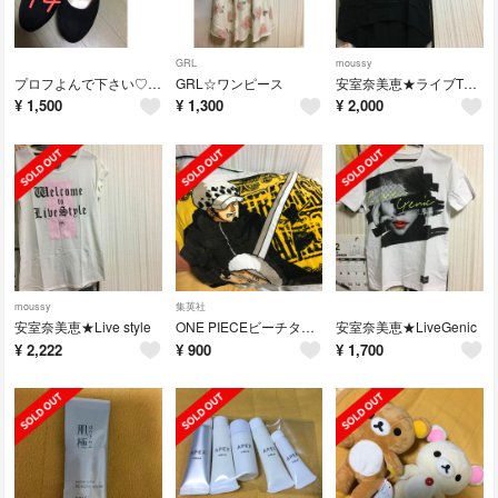
GRL
moussy
プロフよんで下さい♡ 様取り置き
GRL☆ワンピース
安室奈美恵★ライブTシャツFEEL
¥
1,500
¥
1,300
¥
2,000
moussy
集英社
安室奈美恵★Live style
ONE PIECEビーチタオル/バスタオル
安室奈美恵★LiveGenic
¥
2,222
¥
900
¥
1,700