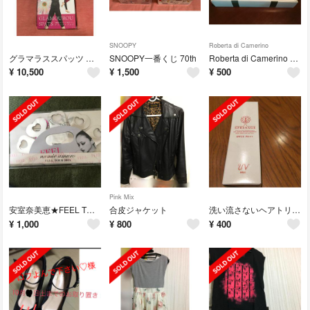
SNOOPY
Roberta di Camerino
グラマラススパッツ 正規品
SNOOPY一番くじ 70th
Roberta di Camerino タオルハンカチ
¥
10,500
¥
1,500
¥
500
Pink Mix
安室奈美恵★FEEL TOUR2013
合皮ジャケット
洗い流さないヘアトリートメント
¥
1,000
¥
800
¥
400