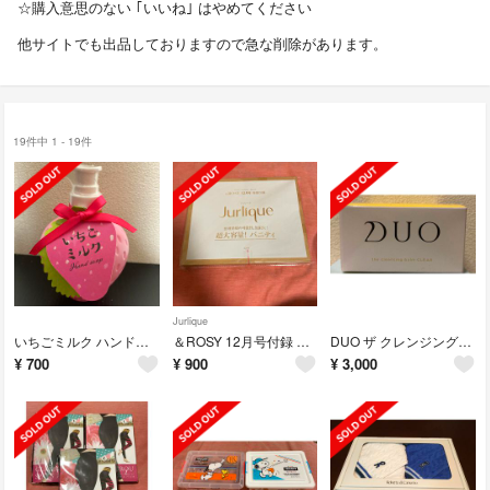
☆購入意思のない ｢いいね｣ はやめてください
他サイトでも出品しておりますので急な削除があります。
19件中 1 - 19件
Jurlique
いちごミルク ハンドソープ
＆ROSY 12月号付録 バニティ
DUO ザ クレンジングバーム クリア
¥
700
¥
900
¥
3,000