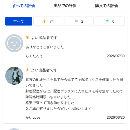
すべての評価
出品での評価
購入での評価
すべて
74
2
0
よい出品者です
ありがとうございました
らくたろう
2026/07/30
よい出品者です
此方の配達完了を見てから慌てて宅配ボックスを確認したら届
いてました
郵便配達からは、配達ボックスに入れたメモ等が無かったので
確認迄時間頂いちゃいました
格安で譲って頂き助かりました
又ご縁が有りましたら宜しくお願いします
かいLove
2026/06/20