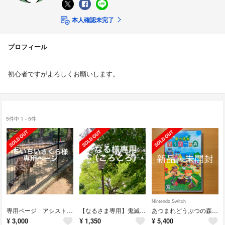
本人確認未完了
プロフィール
初心者ですがよろしくお願いします。
5件中 1 - 5件
Nintendo Switch
専用ページ アシストフック6本
【なるさま専用】鬼滅の刃 竈門禰豆子 口枷
あつまれどうぶつの森 Switch
¥
3,000
¥
1,350
¥
5,400