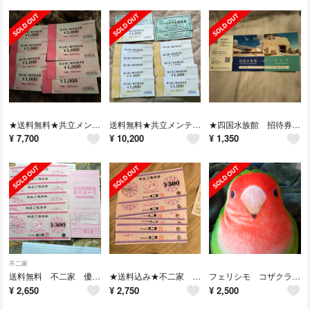
★送料無料★共立メンテナンス 優待券 8000円
送料無料★共立メンテナンス 株主優待11枚 リゾートホテル優待券
★四国水族館 招待券 1枚 送料無料★
¥
7,700
¥
10,200
¥
1,350
不二家
送料無料 不二家 優待券3000円分
★送料込み★不二家 株主優待券3000円分
フェリシモ コザクラ クッション
¥
2,650
¥
2,750
¥
2,500