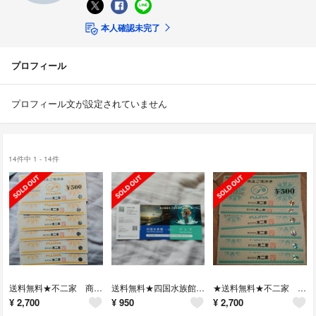
本人確認未完了
プロフィール
プロフィール文が設定されていません
14件中 1 - 14件
送料無料★不二家 商品券 3000円分
送料無料★四国水族館 またはストア券
★送料無料★不二家 株主優待3000円
¥
2,700
¥
950
¥
2,700