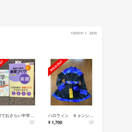
156件中 1 - 36件
マンガでおさらい中学英語 だいじなとこだけ &高校入試の基礎づくり 英語 2冊
ハロウィン キョンシー コスプレ
¥
1,700