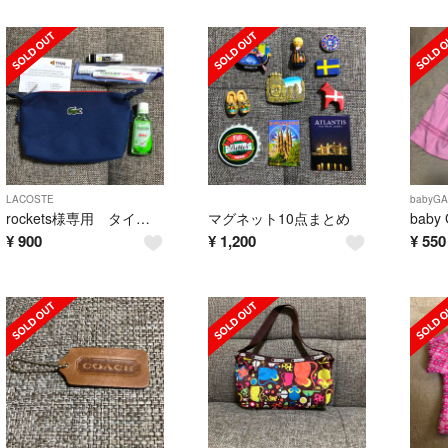
LACOSTE
babyG
rockets様専用 タイ航空 ビジネスクラスアメニティ ラコステ
マグネット10点まとめ
¥
900
¥
1,200
¥
550