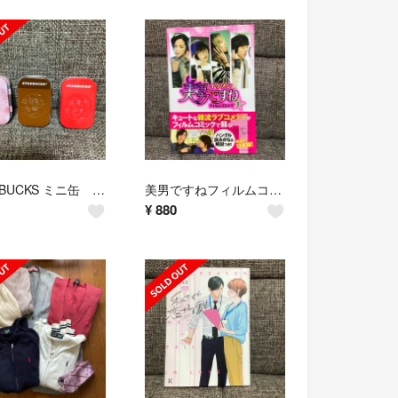
STARBUCKS ミニ缶 ３個
美男ですねフィルムコミック １
¥
880