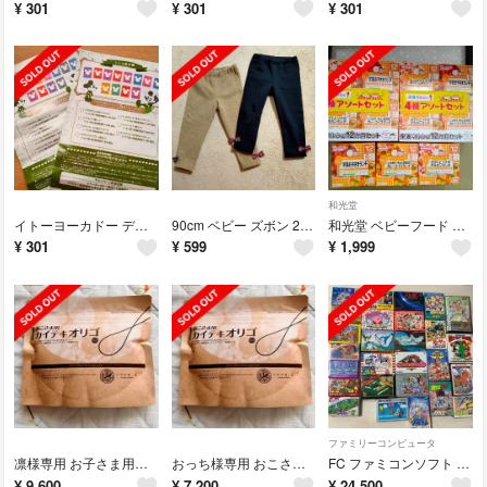
¥
301
¥
301
¥
301
和光堂
イトーヨーカドー ディズニーキャラクター ディナーウェアシリーズ シール 24枚
90cm ベビー ズボン 2枚組
和光堂 ベビーフード 11個 まとめ売り
¥
301
¥
599
¥
1,999
ファミリーコンピュータ
凛様専用 お子さま用カイテキオリゴ 90ｇ 4袋
おっち様専用 おこさま用 カイテキオリゴ 90ｇ 3袋
FC ファミコンソフト 27本まとめ売り 全て箱説付き
¥
9,600
¥
7,200
¥
24,500