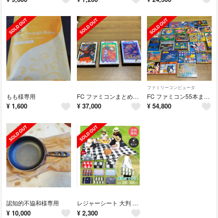
ファミリーコンピュータ
もも様専用
FC ファミコンまとめ売り 美品 ディグダグ ギャラガ デビルマン
FC ファミコン55本まとめ売り 箱説付き 美品多数有り
¥
1,600
¥
37,000
¥
54,800
認知的不協和様専用
レジャーシート 大判 厚手 ショルダー
¥
10,000
¥
2,300