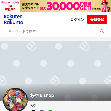
ログイン
会員登録
あや's shop
あや