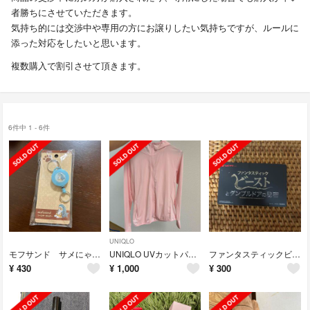
者勝ちにさせていただきます。
気持ち的には交渉中や専用の方にお譲りしたい気持ちですが、ルールに
添った対応をしたいと思います。
複数購入で割引させて頂きます。
6件中 1 - 6件
UNIQLO
モフサンド サメにゃん リールキーホルダー
UNIQLO UVカットパーカー L ピンク《あや様専用》
ファンタスティックビースト ムビチケ 使用済み
¥
430
¥
1,000
¥
300