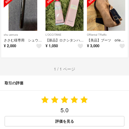
shu uemura
L'OCCITANE
ORiental TRaffic
ささむ様専用 シュウウエムラ アイブロウマスカラ 2本セット
【新品】ロクシタンハンドクリーム
【美品】ブーツ oriental traffic
¥
2,000
¥
1,050
¥
3,000
1 / 1 ページ
取引の評価
5.0
評価を見る