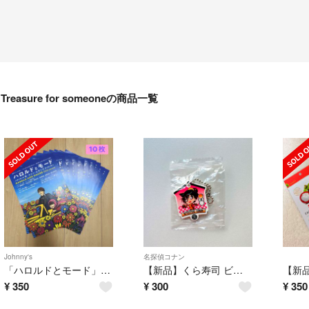
Treasure for someoneの商品一覧
Johnny's
名探偵コナン
「ハロルドとモード」 フライヤー 七五三掛龍也 10枚セット
【新品】くら寿司 ビッくらポン 名探偵コナン ラバーキーホルダー 毛利蘭
¥
350
¥
300
¥
350