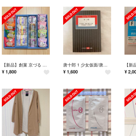
【新品】創菓 京づる 涼風水 生菓子15個詰め合わせセット
唐十郎 1 少女仮面/唐版 風の又三郎/少女都市からの呼び声
¥
1,800
¥
1,600
¥
2,0