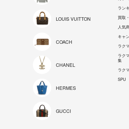
ラン
買取
LOUIS
VUITTON
人気
キャ
COACH
ラクマp
ラク
集
CHANEL
ラク
SPU
HERMES
GUCCI