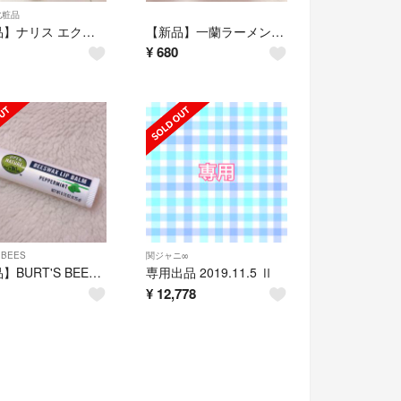
化粧品
【新品】ナリス エクメール ブローアップ シャワー 120ml
【新品】一蘭ラーメン 半生麺 本格とんこつ 職人仕込み 替玉付
¥
680
 BEES
関ジャニ∞
【新品】BURT'S BEES BEESWAX LIP BALM ペパーミント
専用出品 2019.11.5 Ⅱ
¥
12,778