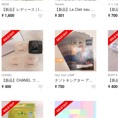
INGNI
Tamaris
ナリス
【新品】レディース | INGNI サカリバフードコーディガン ベージュ
【新品】La Clair eau シャンプー トリートメント サンプル
¥
1,600
¥
301
¥
700
CHANEL
Hey! Say! JUMP
BURT'S
【新品】CHANEL ファンデーション メイクアップベース サンプル4袋
ナゾトキシアター アシタを忘れないで フライヤー10枚セット
¥
400
¥
750
¥
400