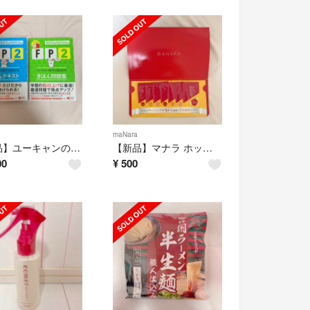
maNara
【新品】ユーキャンのFP2級 '22～'23年版 AFP テキスト•問題集
【新品】マナラ ホットクレンジングゲル マッサージプラス 7日間サンプル
00
¥
500