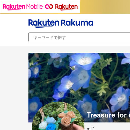
Treasure fo
mi *