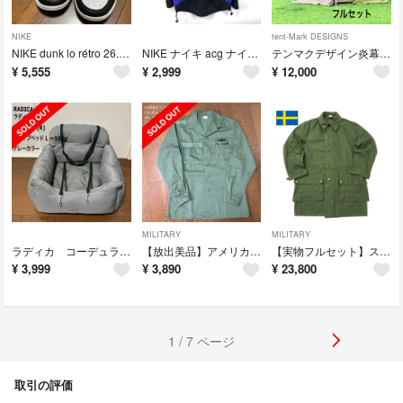
NIKE
tent-Mark DESIGNS
NIKE dunk lo rétro 26.5 着用3回
NIKE ナイキ acg ナイロンジャケット アノラック パーカー used
テンマクデザイン炎幕TC DX 前幕スタンダードインナーフルセットステンシル入り
¥
5,555
¥
2,999
¥
12,000
MILITARY
MILITARY
ラディカ コーデュラ (R) ドライブベッド L ～10Kg (使用1回の美品)
【放出美品】アメリカ軍 U.S.ARMY OG-507 15 1/2×33
【実物フルセット】スウェーデン軍 M59コート ライナー付き サイズC50
¥
3,999
¥
3,890
¥
23,800
1 / 7 ページ
取引の評価