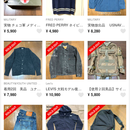
MILITARY
FRED PERRY
MILITARY
実物 チェコ軍 メディカルウッドボックス SMALL 木箱
FRED PERRY ネイビーアイボリー Vネックベスト M
実物放出品 USNAVY submarine jacket 44Lサイズ
¥
5,900
¥
4,980
¥
8,280
BEAUTY&YOUTH UNITED ARROWS
Levi's
着用2回 美品 ユナイテッドアローズ モヘアカーディガン Lサイズ
LEVI'S 大戦モデル復刻 BLACK DENIM JACKET Mサイズ
【使用２回美品】サイバトロン バックパック 3Pタクティカル リュックデイパック
¥
7,980
¥
10,980
¥
5,800