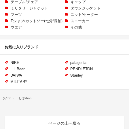
テーブル/チェア
キャップ
ミリタリージャケット
ダウンジャケット
ブーツ
ニット/セーター
Tシャツ/カットソー(七分/長袖)
スニーカー
ウエア
その他
お気に入りブランド
NIKE
patagonia
L.L.Bean
PENDLETON
DAIWA
Stanley
MILITARY
ラクマ
しげshop
ページの上へ戻る