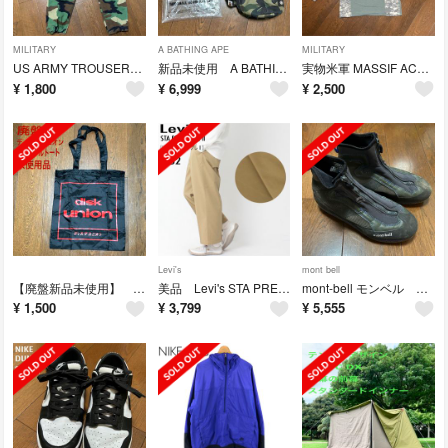
MILITARY
A BATHING APE
MILITARY
US ARMY TROUSERS HOT WEATHER used
新品未使用 A BATHING APE ボトル/ワインホルダー
実物米軍 MASSIF ACU デジタルカモ コンバットシャツ medium
¥
1,800
¥
6,999
¥
2,500
Levi's
mont bell
【廃盤新品未使用】 ディスクユニオン パッカブルトートdiskunion
美品 Levi's STA PREST WLC II ワイド スタプレ チノ
mont-bell モンベル サワートレッカー USED 25.5㎝
¥
1,500
¥
3,799
¥
5,555