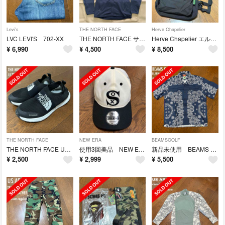
Levi's
THE NORTH FACE
Herve Chapelier
LVC LEVI'S 702-XX
THE NORTH FACE サーマルバーサグリッドフーディ LサイズBLACK
Herve Chapelier エルベ シャプリエ 946 L ノアール（黒）
¥
6,990
¥
4,500
¥
8,500
THE NORTH FACE
NEW ERA
BEAMSGOLF
THE NORTH FACE ULTRA LOWⅢ 26㎝
使用3回美品 NEW ERA クーパーズタウン シカゴホワイトソックス
新品未使用 BEAMS GOLF ELEPHANT BRAND Mサイズ
¥
2,500
¥
2,999
¥
5,500