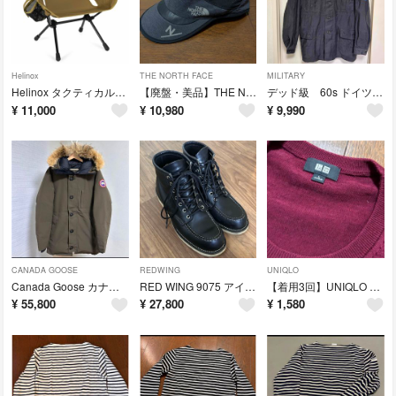
Helinox
THE NORTH FACE
MILITARY
Helinox タクティカルチェアミニ コヨーテ 美品 使用3回
【廃盤・美品】THE NORTH FACE × NEUTRALWORKS L
デッド級 60s ドイツ軍 ZB 民間防衛 モールスキン ジャケット 50
¥
11,000
¥
10,980
¥
9,990
CANADA GOOSE
REDWING
UNIQLO
Canada Goose カナダグース ジャスパー オリーブ M 国内正規品
RED WING 9075 アイリッシュセッター 茶芯 26cm USA製
【着用3回】UNIQLO 100%ウール クルーネックニット ワイン L 秋冬
¥
55,800
¥
27,800
¥
1,580