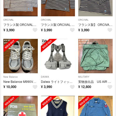
ORCIVAL
ORCIVAL
ORCIVAL
フランス製 ORCIVALオーシバル ボーダーカットソー エクリュ×ネイビー
フランス製 ORCIVAL オーシバル バスクボーダー ブラック×エキュー
フランス製】 ORCIVAL オーシバル バスクシャツ ネイビー× エクリュ
¥
3,990
¥
3,990
¥
3,990
New Balance
DAIWA
MILITARY
New Balance M990V5 USA製26cm名作 履き心地重視の方へ
Daiwa ライトフィッシングベスト（DV-3522） 【使用3回背面汚れあり】
実物放出品 US AIR FORCE BAG,FLYER’ S HELMET
¥
10,000
¥
3,990
¥
12,800