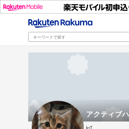
アクティブ
k•T