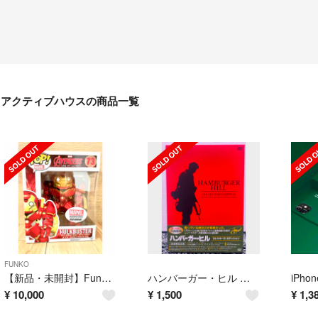
アクティブハウスの商品一覧
FUNKO
【新品・未開封】Funko Pop! マーベル コレクターコープ限定版シール付き
ハンバーガー・ヒル コレクターズ・エディション('87米)〈初回限定生産〉
¥
10,000
¥
1,500
¥
1,3