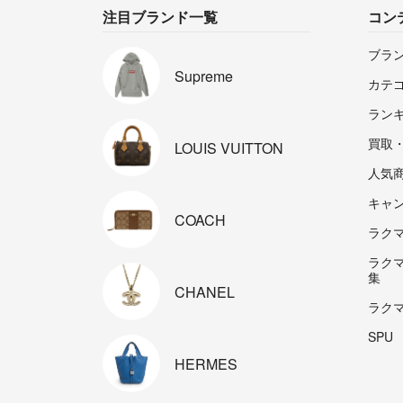
注目ブランド一覧
コン
ブラ
Supreme
カテ
ラン
買取
LOUIS
VUITTON
人気
キャ
COACH
ラクマp
ラク
集
CHANEL
ラク
SPU
HERMES