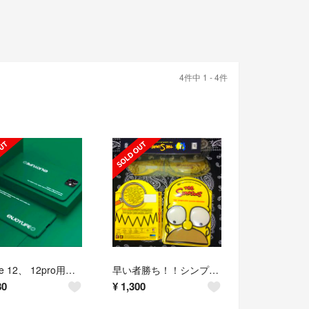
4件中 1 - 4件
iPhone 12、 12pro用ハードケース
早い者勝ち！！シンプソンズDVDケース／レア
80
¥
1,300