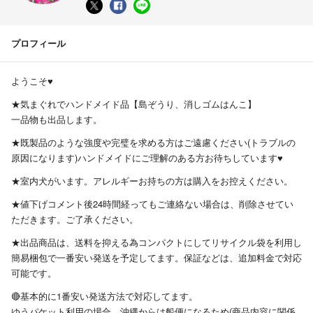
プロフィール
ようこそ♥︎
★気まぐれでハンドメイド品【島ぞうり、消しゴムはんこ】
一品物も出品します。
★既製品のような強度や完璧を求める方はご遠慮ください(トラブルの
原因になります)ハンドメイドにご理解のある方お待ちしています♥︎
★室内犬がいます。アレルギーお持ちの方は購入をお控えください。
★値下げコメント後24時間経ってもご連絡ない場合は、削除させてい
ただきます。ご了承ください。
★出品商品は、送料を抑える為コンパクトにしてリサイクル袋を利用し
簡易梱包で一番安い発送を予定してます。保証などは、追加料金で対応
可能です。
🔴基本的に1番安い発送方法で対応してます。
ゆうパケット利用の場合、沖縄からは船便になるため(商品内容に関係