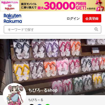
ログイン
会員登録
ちびろ~るshop
ちびろ～る