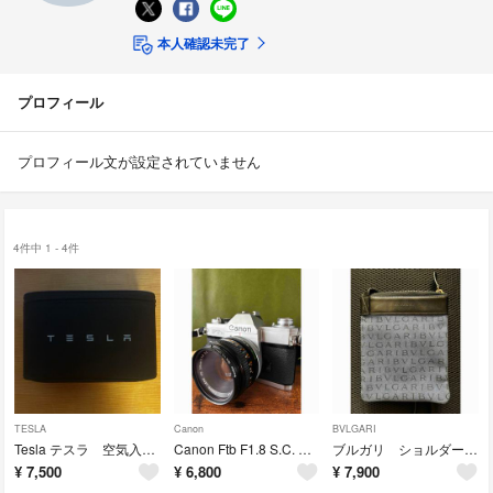
本人確認未完了
プロフィール
プロフィール文が設定されていません
4件中 1 - 4件
TESLA
Canon
BVLGARI
Tesla テスラ 空気入れ 12V 新品未使用 整備用品
Canon Ftb F1.8 S.C. レンズセット フィルムカメラ 動作品
ブルガリ ショルダーバッグ サコッシュ
¥
7,500
¥
6,800
¥
7,900