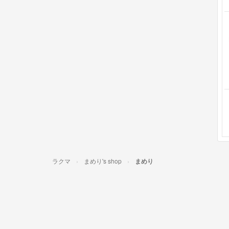
ラクマ
まめり's shop
まめり