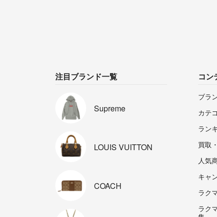
注目ブランド一覧
コン
ブラ
Supreme
カテ
ラン
買取
LOUIS
VUITTON
人気
キャ
COACH
ラクマp
ラク
集