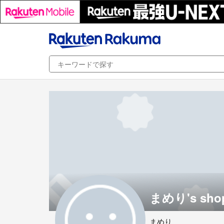
まめり's sho
まめり