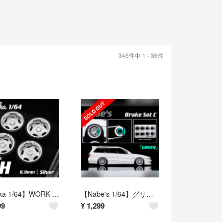
345件中 1 - 36件
【Chika 1/64】WORK DH（シルバー／タイヤ外径8.9mm／交換用ホイールセット）
【Nabe's 1/64】グリーン ブレーキセットC（タイヤ外径9.7mm・リム幅8.9mm対応／交換用ブレーキセット）
99
¥
1,299