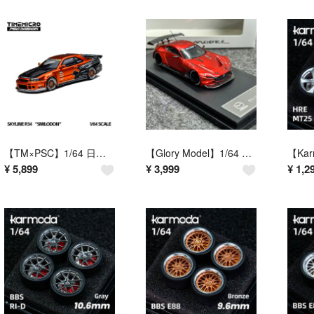
【TM×PSC】1/64 日産 スカイライン GT-R R34 "SMILODON"（メタリックオレンジ／NFSUエディ仕様）
【Glory Model】1/64 マツダ RX-Vision GT3 コンセプト（レッド）
¥
5,899
¥
3,999
¥
1,2