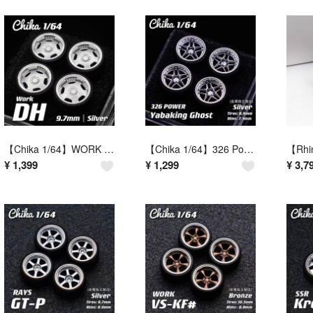
【Chika 1/64】WORK DH（シルバー／タイヤ外径9.7mm／交換用ホイールセット）
【Chika 1/64】326 Power Yabaking Ghost（シルバー／タイヤ外径8.9mm・リム径7.5mm）
¥
1,399
¥
1,299
¥
3,7