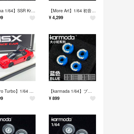
【Chika 1/64】SSR Kreis（シルバー／タイヤ外径9.7mm・リム径8.0mm／交換用ホイールセット）
【More Art】1/64 初音ミク レーシングバイク＆フィギュアセット（ピンク／初音ミク）
99
¥
4,299
【Micro Turbo】1/64 ホンダ NSX（レッド／ブラックルーフ／エンジンフード開閉）
【karmada 1/64】ブルー ブレーキセット（大小輪シリーズ／前後異径／交換用ブレーキパーツ）
99
¥
899