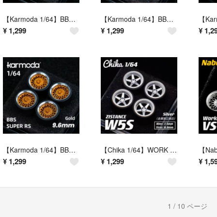
【Karmoda 1/64】BBS RI-D（グレー／タイヤ外径10.6mm相当／交換用ホイールセット）
【Karmoda 1/64】BBS E88（ブロンズ／タイヤ外径9.6mm相当／交換用ホイールセット）
¥
1,299
¥
1,299
¥
1,2
【Karmoda 1/64】BBS SUPER RS（ブロンズ／タイヤ外径9.6mm相当／交換用ホイールセット）
【Chika 1/64】WORK ZISTANCE W5S（シルバー・金属独立リム／タイヤ外径8.9mm・リム径7.5mm）
¥
1,299
¥
1,299
¥
1,5
1 / 10 ページ