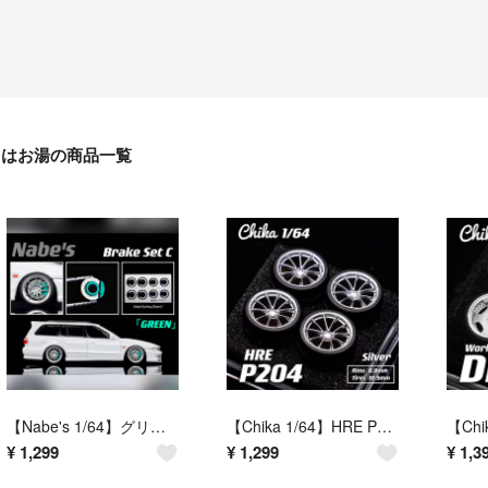
はお湯の商品一覧
【Nabe's 1/64】グリーン ブレーキセットC（タイヤ外径9.7mm・リム幅8.9mm対応／交換用ブレーキセット）
【Chika 1/64】HRE P204（シルバー／タイヤ外径10.5mm・リム径8.8mm／交換用ホイールセット）
¥
1,299
¥
1,299
¥
1,3