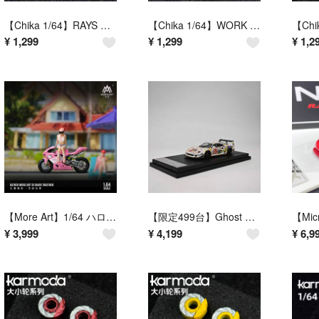
【Chika 1/64】RAYS GT-P（シルバー／タイヤ外径9.7mm・リム径8.0mm／交換用ホイールセット）
【Chika 1/64】WORK VS-KF（ブロンズ／タイヤ外径10.5mm・リム径8.8mm／交換用ホイールセット）
¥
1,299
¥
1,299
¥
1,2
【More Art】1/64 ハローキティ レーシングバイク＆フィギュアセット（ピンク／Hello Kitty）
【限定499台】Ghost Player 1/64 Ferrari LBWK F40（グラフィティアート リバリー）
¥
3,999
¥
4,199
¥
6,9