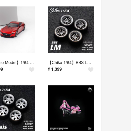
【Rhino Model】1/64 マツダ RX-Vision（レッド）
【Chika 1/64】BBS LM（シルバー／タイヤ外径10.5mm・リム径8.8mm／交換用ホイールセット）
99
¥
1,399