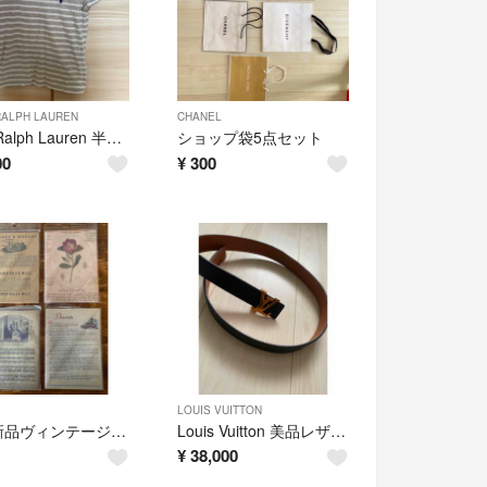
RALPH LAUREN
CHANEL
Polo Ralph Lauren 半袖Tシャツ XS グレー
ショップ袋5点セット
00
¥
300
LOUIS VUITTON
ほぼ新品ヴィンテージクラフト紙セット
Louis Vuitton 美品レザーベルト ブラック/ブラウン
¥
38,000