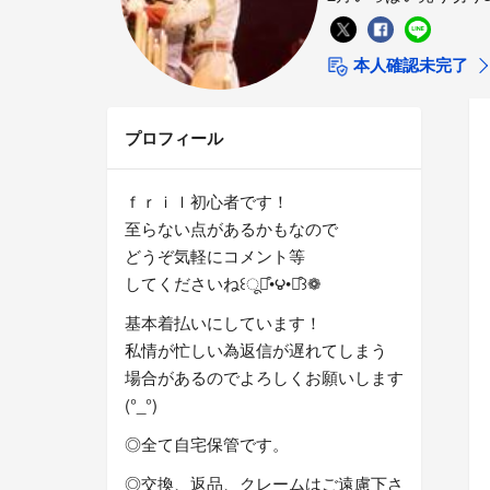
本人確認未完了
プロフィール
ｆｒｉｌ初心者です！
至らない点があるかもなので
どうぞ気軽にコメント等
してくださいね꒰ू๑͒•౪•๑͒꒱❁
基本着払いにしています！
私情が忙しい為返信が遅れてしまう
場合があるのでよろしくお願いします
(°_°)
◎全て自宅保管です。
◎交換、返品、クレームはご遠慮下さ