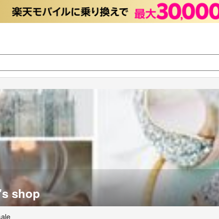
's shop
le