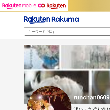
runchan0609
2月いっぱい売り切りsa