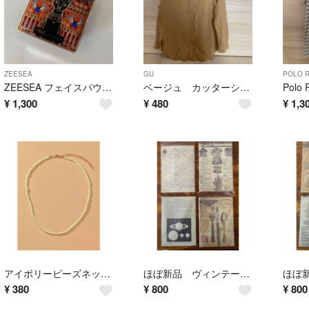
ZEESEA
GU
POLO 
ZEESEA フェイスパウダー AH01 ズーシー
ベージュ カッターシャツ
¥
1,300
¥
480
¥
1,3
アイボリービーズネックレス
ほぼ新品 ヴィンテージクラフト紙セット
¥
380
¥
800
¥
800