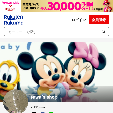
ログイン
会員登録
sawa´s shop
YHS♡mam