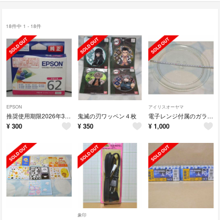
18件中 1 - 18件
EPSON
アイリスオーヤマ
推奨使用期限2026年3月のICM62A1 マゼンタ
鬼滅の刃ワッペン４枚
電子レンジ付属のガラス丸皿 中古品
¥
300
¥
350
¥
1,000
象印