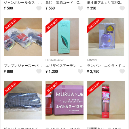
ジャンボシールダス San-X レジェンドキャラクター７枚
象印 電源コード CD-KD12-J
単４形アルカリ電池20本2パック アイリスオーヤマ
¥
500
¥
560
¥
398
Elizabeth Arden
LANVIN
ブンブンジャースーパーカー3コ
エリザベスアーデン グリーンティーオードトワレ 50mL
ランバン エクラ・ドゥ・アルページュ オードパルファム 30mL
¥
888
¥
1,200
¥
2,780
ビタントニオのマルチサンドプレート１枚のみ
ティルティル マスクフィットメイクアップフィクサーと雑誌付録ネイルカラー
箱変形あり ティルティル マスクフィットメイクアップフィクサー