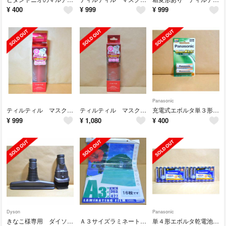
¥
400
¥
999
¥
999
Panasonic
ティルティル マスクフィットメイクアップフィクサー
ティルティル マスクフィットメイクアップフィクサー
充電式エボルタ単３形２本
¥
999
¥
1,080
¥
400
Dyson
Panasonic
きなこ様専用 ダイソンの付属品２コ
Ａ３サイズラミネートフィルム16枚
単４形エボルタ乾電池８本パックｘ２コ