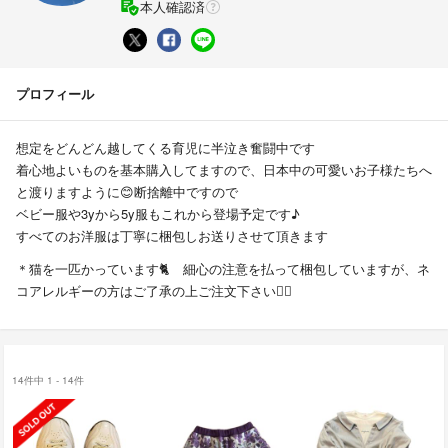
本人確認済
プロフィール
想定をどんどん越してくる育児に半泣き奮闘中です
着心地よいものを基本購入してますので、日本中の可愛いお子様たちへ
と渡りますように😊断捨離中ですので
ベビー服や3yから5y服もこれから登場予定です♪
すべてのお洋服は丁寧に梱包しお送りさせて頂きます
＊猫を一匹かっています🐈 細心の注意を払って梱包していますが、ネ
コアレルギーの方はご了承の上ご注文下さい🙇‍♀️
14件中 1 - 14件