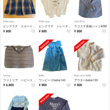
PINK-latte
PINK-latte
LACOSTE
ピンクラテ スカート150
ピンクラテ トレーナー150M
ラコステ長袖シャツ40M
¥
600
¥
600
¥
800
familiar
BeBe
Noeil aime BeBe
ファミリア ベビーケープ ダウン
ワンピースbebe140
アウターbebe130
¥
6,800
¥
900
¥
800