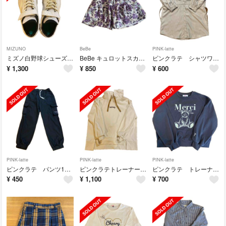
MIZUNO
BeBe
PINK-latte
ミズノ白野球シューズ21.5cm
BeBe キュロットスカート130
ピンクラテ シャツワンピース150
¥
1,300
¥
850
¥
600
PINK-latte
PINK-latte
PINK-latte
ピンクラテ パンツ160L
ピンクラテトレーナー160L
ピンクラテ トレーナー160L
¥
450
¥
1,100
¥
700