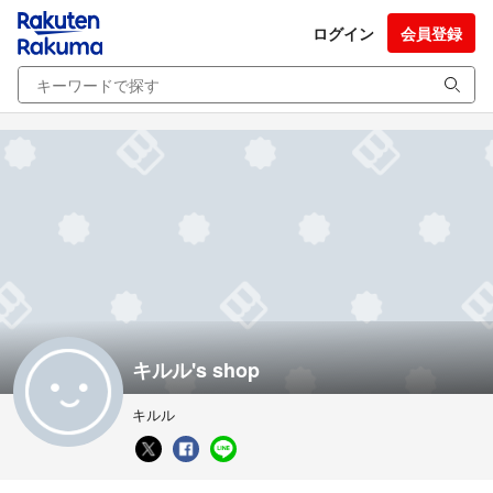
ログイン
会員登録
キルル's shop
キルル