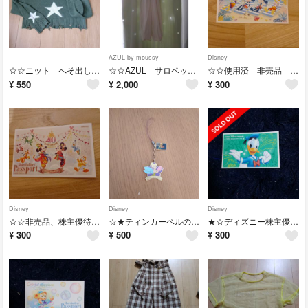
AZUL by moussy
Disney
☆☆ニット へそ出し新品未使用☆☆
☆☆AZUL サロペット 新品未使用S★☆
☆☆使用済 非売品 ディズニー 優待☆☆
¥
550
¥
2,000
¥
300
Disney
Disney
Disney
☆☆非売品、株主優待、チケット使用済☆☆
☆★ティンカーベルのノベルティグッズ非売品★☆
★☆ディズニー株主優待 使用済☆★
¥
300
¥
500
¥
300