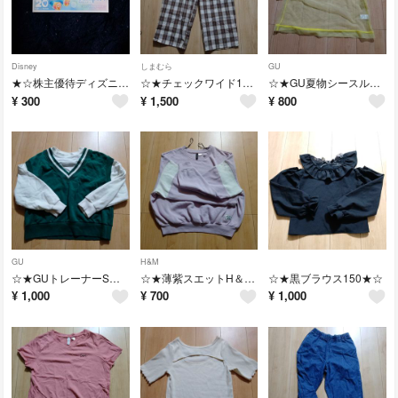
Disney
しまむら
GU
★☆株主優待ディズニー使用済☆★
☆★チェックワイド150☆★
☆★GU夏物シースルーM★☆
¥
300
¥
1,500
¥
800
GU
H&M
☆★GUトレーナーS★☆
☆★薄紫スエットH＆M★☆
☆★黒ブラウス150★☆
¥
1,000
¥
700
¥
1,000