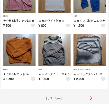
H&M
GU
★☆H＆MTシャツL☆★
☆★ホワイトM★☆
☆★メンズMデニム☆★
¥
500
¥
800
¥
1,500
H&M
GU
BACK NUMBER
★☆H＆Mニット140★☆
★☆メンズニットM★☆
★☆バックナンバーM★☆
¥
1,500
¥
1,800
¥
2,000
1 / 7 ページ