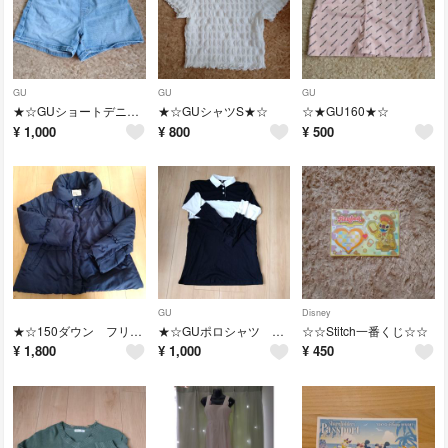
GU
GU
GU
★☆GUショートデニム130★☆
★☆GUシャツS★☆
☆★GU160★☆
¥
1,000
¥
800
¥
500
GU
Disney
★☆150ダウン フリル★☆
★☆GUポロシャツ ワイドS★☆
☆☆Stitch一番くじ☆☆
¥
1,800
¥
1,000
¥
450