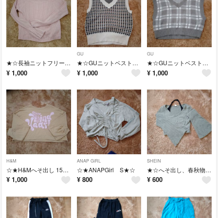
GU
GU
★☆長袖ニットフリーサイズ★☆
★☆GUニットベストS★☆
★☆GUニットベストM★☆
¥
1,000
¥
1,000
¥
1,000
H&M
ANAP GiRL
SHEIN
☆★H&Mへそ出し 150★☆
☆★ANAPGirl S★☆
★☆へそ出し、春秋物、150.S☆★
¥
1,000
¥
800
¥
600