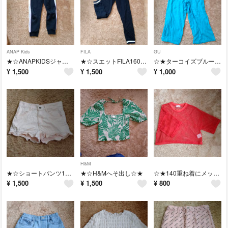
ANAP Kids
FILA
GU
★☆ANAPKIDSジャージ150★☆
★☆スエットFILA160☆★
☆★ターコイズブルー140★☆
¥
1,500
¥
1,500
¥
1,000
H&M
★☆ショートパンツ150ピンク★☆
★☆H&Mへそ出し☆★
☆★140重ね着にメッシュ赤☆★
¥
1,500
¥
1,500
¥
800