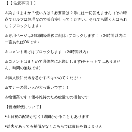
【【 注意事項 】】
⚠️染まりますか？使い方は？必要量は？等には一切答えません（その時
点でセルフは無理なので美容室行ってください。それでも聞く人はもれ
なくブロックします）
⚠️専用ページは24時間経過後に削除+ブロックします！（24時間以内に
一言あればOKです）
⚠️コメント逃げはブロックします （24時間以内）
⚠️コメントはまとめて具体的にお願いします(チャットではありませ
ん。時間の無駄です)
⚠️購入後に発送を急かすのはやめてください
⚠️マナーの悪い人が大っ嫌いです！！
⚠️物価高です！価格維持のため総量での梱包です
【普通郵便について】
◉土日祝の配送がなく1週間かかることもあります
◉紛失があっても補償がなくこちらでは責任を負えません