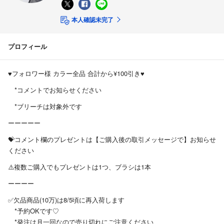
本人確認未完了
プロフィール
♥️フォロワー様 カラー全品 合計から¥100引き♥️
*コメントでお知らせください
*ブリーチは対象外です
ーーーーー
💝コメント欄のプレゼントは【ご購入後の取引メッセージで】お知らせ
ください
⚠️複数ご購入でもプレゼントは1つ、ブラシは1本
ーーーー
✅欠品商品(10万)は8/5頃に再入荷します
*予約OKです♡
*発注は月一回なので売り切れにご注意ください