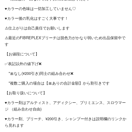
♥️カラーの色味は一切加工していません♡
♥️カラー後の乳化はすごく大事です！
⚠️仕上がりは自己責任でお願いします
⚠️最近のFIBREPLEXブリーチは脱色力がかなり弱いため出品保留中で
す
【お値段について】
✅表記以外の値下げ❌
*🎀なし(¥200引き)同士の組み合わせ❌
*複数ご購入の場合は【🎀ありの合計金額】から割引きです
【お取り扱いについて】
♥️カラー剤はアルティスト、アディクシー、プリミエンス、スロウマー
ジ （組み合わせ自由)
♥️カラー剤、ブリーチ、¥200引き、シャンプー付きは説明欄のリンクか
ら見れます