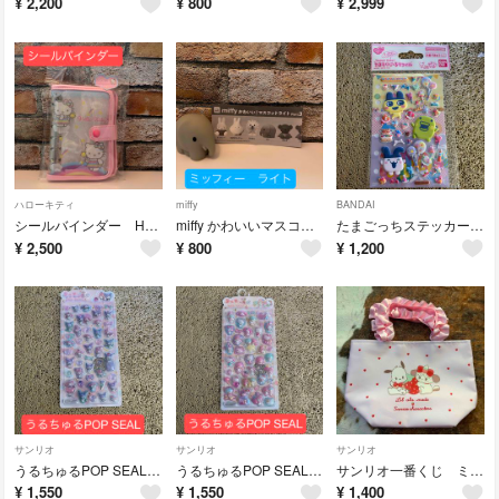
¥
2,200
¥
800
¥
2,999
ハローキティ
miffy
BANDAI
シールバインダー Hello Kitty
miffy かわいいマスコットライト ゾウ
たまごっちステッカー たまもりしーるリフィル
¥
2,500
¥
800
¥
1,200
サンリオ
サンリオ
サンリオ
うるちゅるPOP SEAL クロミ&マイメロ
うるちゅるPOP SEAL キティー&マイメロ&キキ&ララ
サンリオ一番くじ ミニトート
¥
1,550
¥
1,550
¥
1,400