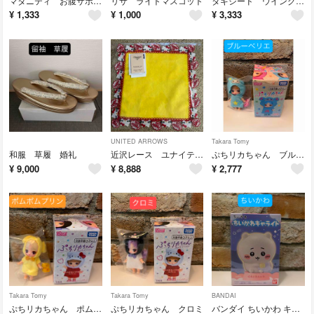
マタニティ お腹サポート3分丈スパッツ
リサ ライトマスコット
タキシード ウイングブラウス
¥
1,333
¥
1,000
¥
3,333
UNITED ARROWS
Takara Tomy
和服 草履 婚礼
近沢レース ユナイテッドアローズ✖️Hello Kitty
ぷちリカちゃん ブルーベリエ
¥
9,000
¥
8,888
¥
2,777
Takara Tomy
Takara Tomy
BANDAI
ぷちリカちゃん ポムポムプリン
ぷちリカちゃん クロミ
バンダイ ちいかわ キャライト 1個