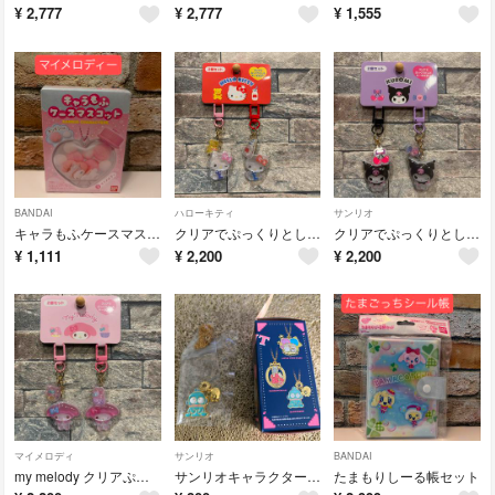
¥
2,777
¥
2,777
¥
1,555
BANDAI
ハローキティ
サンリオ
キャラもふケースマスコット サンリオキャラクターズ
クリアでぷっくりとしたキーホルダー キティー
クリアでぷっくりとしたキーホルダー クロミ
¥
1,111
¥
2,200
¥
2,200
マイメロディ
サンリオ
BANDAI
my melody クリアぷっくりとしたキーホルダー
サンリオキャラクターズ コレクション ペンダント
たまもりしーる帳セット