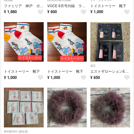
familiar
LA ROCHE-POSAY
トイ・ストーリー
ファミリア 神戸 ガチャ
VOCE 9月号付録 ラ ロッシュ ポゼ
トイストーリー 靴下
¥
1,980
¥
600
¥
1,000
花王
トイストーリー 靴下
トイストーリー 靴下
エストザローションEX&エストザエマルジョン
¥
1,000
¥
1,000
¥
650
SHISEIDO (資生堂)