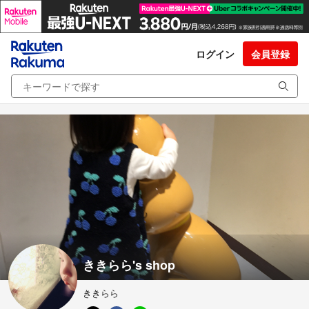
ログイン
会員登録
ききらら's shop
ききらら