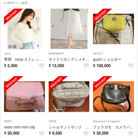
218件中 1 - 36件
coca
BASEMENT
GUCCI
専用 coca ストレッチチュールレーストップス ホワイト M
サイドリボンアシメチュールスカート fitmore ホワイト
gucci ショルダー
¥
2,500
¥
13,000
¥
100,000
VASIC
ZARA
Salvatore Ferragamo
vasic mini mini city
シャルマントサック バニティ
フェラガモ カメラバッグ ショルダー
¥
20,000
¥
9,500
¥
20,000