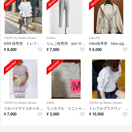
TSURU by Mariko Oikawa
Drawer
Liala×PG
KSN 様専用 トレフルプラスワン スリットパンツ レギンス
りんご様専用 yori サラサラスティックパンツ グレー
miku様専用 liala×pg ペプラム マウンテンパーカー
¥
8,000
¥
7,000
¥
5,000
TSURU by Mariko Oikawa
ZARA
TSURU by Mariko Oikawa
ツルバイマリコオイカワ レーストップス
リンカブル イニシャル Tシャツ ピンク
トレフルプラスワン ホイップニット 半袖
¥
7,000
¥
3,000
¥
10,500