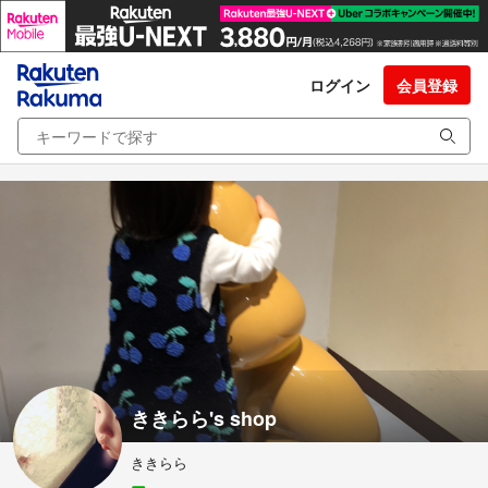
ログイン
会員登録
ききらら's shop
ききらら