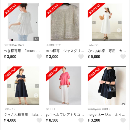
BIRTHDAY BASH
JUSGLITTY
Liala×PG
ぺき様専用 fitmore バックオープン裾フリルペプラムブラウス
miru様専 ジャスグリッティー もけもけ フリンジ トップス
みつあゆ様 専用 カットソー ふんわり ワンピース Liala×PG
¥
3,500
¥
3,000
¥
5,000
Liala×PG
SNIDEL
kumikyoku（組曲）
ぐっさん様専用 liala×pg Vネック ハイウエスト切り替え ワンピース
yori ヘムフレアトリコットカットソー
neige ネージュ ホイップパフスリーブチュニック
¥
4,000
¥
8,500
¥
3,200