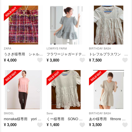
ZARA
LOWRYS FARM
BIRTHDAY BASH
うさぎ様専用 シャルマントサック ツィード 赤系
フラワージャガードティアードトップス
トレフルプラスワン フェアリー ティアードトップス
¥
4,000
¥
3,800
¥
7,500
SNIDEL
Sono
BIRTHDAY BASH
monaka様専用 yori シャーベットニット
くー様専用 SONO ティアードトップス
あや様専用 fitmore 袖フリルロンパースラッシュガード
¥
3,000
¥
1,400
¥
3,500