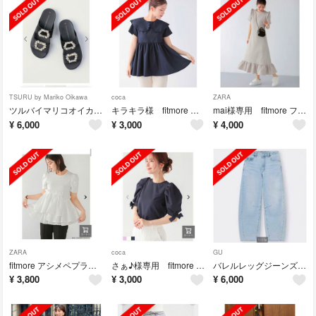
TSURU by Mariko Oikawa
coca
ZARA
ツルバイマリコオイカワ サンダル
キラキラ様 fitmore スカラップカラーペプラムブラウス
mai様専用 fitmore フラワージャガードロングワンピース
¥
6,000
¥
3,000
¥
4,000
ZARA
coca
GU
fitmore アシメペプラムジャガードトップス
さぁ♪様専用 fitmore リボンボリュームスリーブブラウス
バレルレッグジーンズQ+E M ジーユー GU
¥
3,800
¥
3,000
¥
6,000