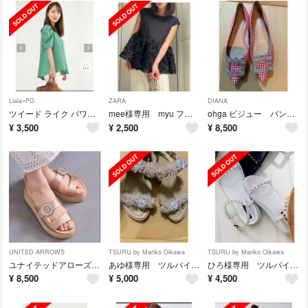
Liala×PG
ZARA
DIANA
ツイード ライク パワショル チュニック lieulien×Chika
mee様専用 myu フラワー トップス
ohga ビジュー パンプス
¥
3,500
¥
2,500
¥
8,500
UNITED ARROWS
TSURU by Mariko Oikawa
TSURU by Mariko Oikawa
ユナイテッドアローズ サテンビジューミュール
あゆ様専用 ツルバイマリコオイカワ サンダル
ひろ様専用 ツルバイマリコオイカワ ホワイト サンダル
¥
8,500
¥
5,000
¥
4,500