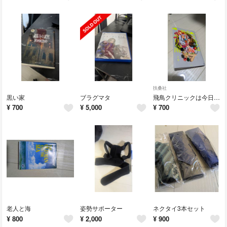
扶桑社
黒い家
ブラグマタ
飛鳥クリニックは今日も雨
¥
700
¥
5,000
¥
700
老人と海
姿勢サポーター
ネクタイ3本セット
¥
800
¥
2,000
¥
900