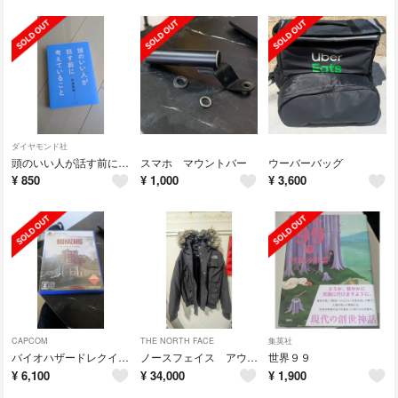
ダイヤモンド社
頭のいい人が話す前に考えていること
スマホ マウントバー
ウーバーバッグ
¥
850
¥
1,000
¥
3,600
CAPCOM
THE NORTH FACE
集英社
バイオハザードレクイエム
ノースフェイス アウタージャケット
世界９９
¥
6,100
¥
34,000
¥
1,900