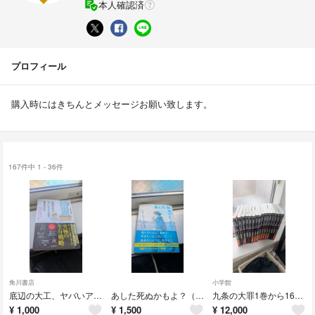
本人確認済
プロフィール
購入時にはきちんとメッセージお願い致します。
167件中 1 - 36件
角川書店
小学館
底辺の大工、ヤバいアメリカで生きのびる 絶望の中で見つけた「自分を見失わない」方
あした死ぬかもよ？（限定カバーせきやよいＶｅｒ．）
九条の大罪1巻から16巻セット
¥
1,000
¥
1,500
¥
12,000