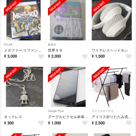
ATLAS
集英社
メタファー:リファンタジオ PS5 パッケージ通常版
世界９９
ワイヤレスヘッドホン
¥
3,000
¥
2,000
¥
1,500
Google Pixel
アイリスオーヤマ
ネックレス
グーグルピクセル本体 ジャンク品
アイリス折りたたみ洗濯干し
¥
300
¥
1,000
¥
2,500