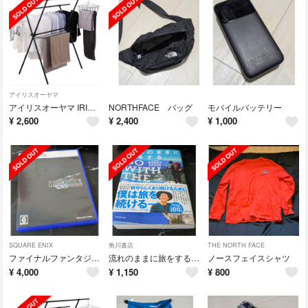
アイリスオーヤマ
アイリスオーヤマ IRIS 簡単組立スタイル物干し ブラック STMX-920
NORTHFACE バッグ
モバイルバッテリー
¥
2,600
¥
2,400
¥
1,000
SQUARE ENIX
角川書店
THE NORTH FACE
ファイナルファンタジーVII リバース PlayStation 5
流れのままに旅をする。 ＧＯ ＷＩＴＨ ＴＨＥ ＦＬＯＷ
ノースフェイスシャツ
¥
4,000
¥
1,150
¥
800