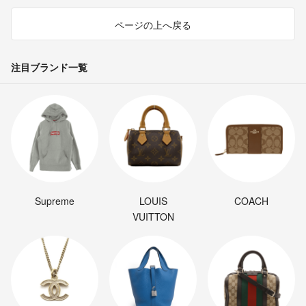
ページの上へ戻る
注目ブランド一覧
Supreme
LOUIS
COACH
VUITTON