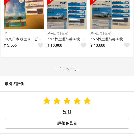
JR
ANA(全日本空輸)
ANA(全日本空輸)
JR東日本 株主サービス券、株主優待割引券2枚
ANA株主優待券４枚＋グループ優待券
ANA株主優待券４枚＋グループ優待券
¥
5,555
¥
13,800
¥
13,800
1 / 1 ページ
取引の評価
5.0
評価を見る