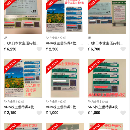
JR
ANA(全日本空輸)
JR
JR東日本株主優待割引券( 4割引) 2枚
ANA株主優待券4枚、グループ優待券
JR東日本株主優待割引券( 4割引) 2枚、冊子版株主サービス券
¥
6,250
¥
2,500
¥
6,700
ANA(全日本空輸)
ANA(全日本空輸)
ANA(全日本空輸)
ANA株主優待券4枚
ANA株主優待券2枚
ANA株主優待券4枚
¥
2,150
¥
1,000
¥
1,800