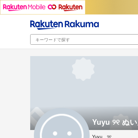
Yuyu ୨୧ ぬ
Yuyu ୨୧