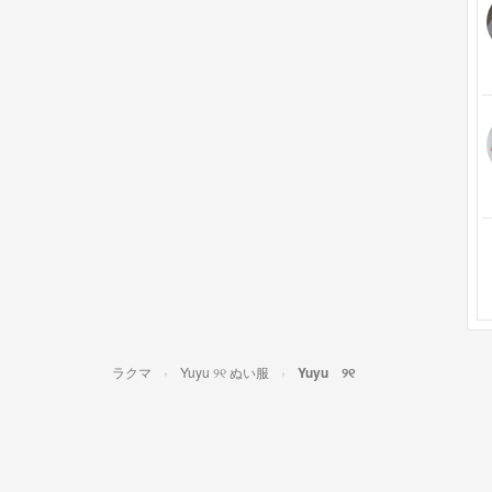
ラクマ
Yuyu ୨୧ ぬい服
Yuyu ୨୧