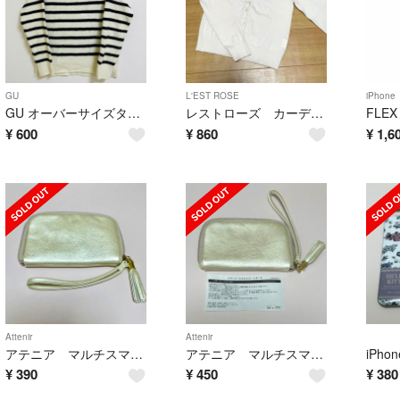
GU
L'EST ROSE
iPhone
GU オーバーサイズタートルニット
レストローズ カーディガン
¥
600
¥
860
¥
1,6
Attenir
Attenir
アテニア マルチスマートポーチ
アテニア マルチスマートポーチ
iPho
¥
390
¥
450
¥
380