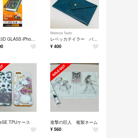
Rebecca Taylor
FLEX 3D GLASS iPhone12/12Pro のぞき見防止
レベッカテイラー バッグチャームポーチ ブルーグリーン
00
¥
400
neSE TPUケース
進撃の巨人 複製ネーム
¥
560