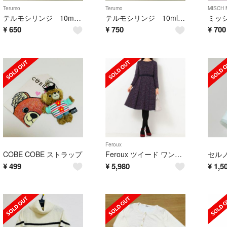
Terumo
Terumo
MISCH
テルモシリンジ 10mL 10本
テルモシリンジ 10ml 10本
¥
650
¥
750
¥
700
Feroux
COBE COBE ストラップ
Feroux ツイード ワンピース ネイビー
セル
¥
499
¥
5,980
¥
1,5