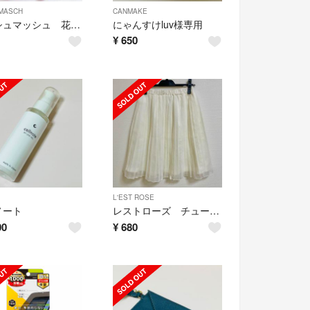
 MASCH
CANMAKE
ミッシュマッシュ 花柄オフショル
にゃんすけluv様専用
¥
650
L'EST ROSE
ノート
レストローズ チュールスカート
00
¥
680