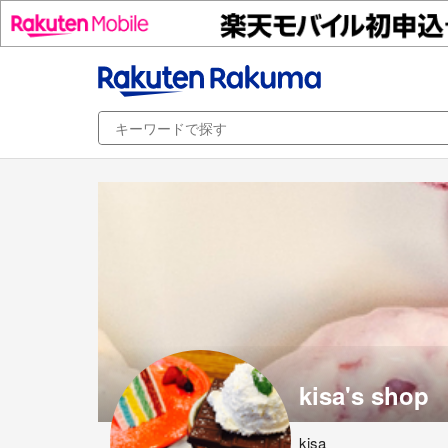
kisa's shop
kisa