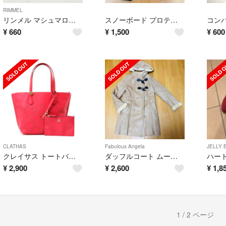
RIMMEL
リンメル マシュマロルックリップスティック
スノーボード プロテクター
コン
¥
660
¥
1,500
¥
600
CLATHAS
Fabulous Angela
JELLY 
クレイサス トートバッグ ピンク
ダッフルコート ムートンコート ベージュ
ハー
¥
2,900
¥
2,600
¥
1,8
1 / 2 ページ