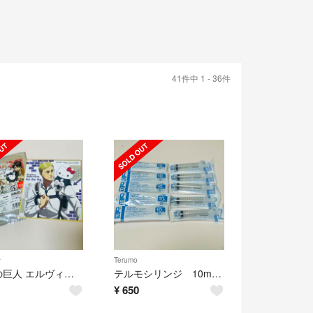
41件中 1 - 36件
オ
Terumo
進撃の巨人 エルヴィン キティ 色紙
テルモシリンジ 10mL 10本
¥
650