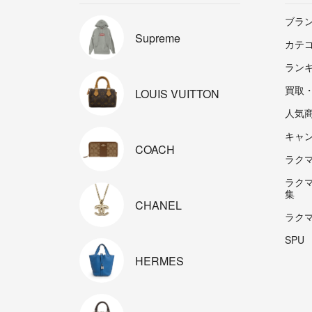
ブラ
Supreme
カテ
ラン
買取
LOUIS
VUITTON
人気
キャ
COACH
ラクマp
ラク
集
CHANEL
ラク
SPU
HERMES