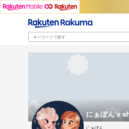
にぁぽん's s
にぁぽん