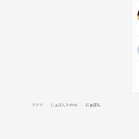
ラクマ
にぁぽん's shop
にぁぽん