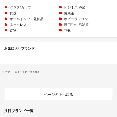
グラス/カップ
ビジネス/経済
食器
健康茶
オールインワン化粧品
ホビーラジコン
ネックレス
日用品/生活雑貨
置物
花瓶
お気に入りブランド
ラクマ
スイートピー's shop
ページの上へ戻る
注目ブランド一覧