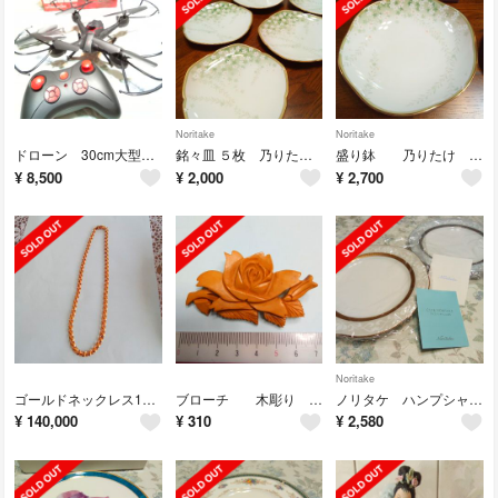
Noritake
Noritake
ドローン 30cm大型 軽量 約85g
銘々皿 ５枚 乃りたけ 華行灯
盛り鉢 乃りたけ 華行灯
¥
8,500
¥
2,000
¥
2,700
Noritake
ゴールドネックレス18K 26g ４３cm 5mm幅
ブローチ 木彫り 専用の品です
ノリタケ ハンプシャー ゴールド＆プラチナ
¥
140,000
¥
310
¥
2,580