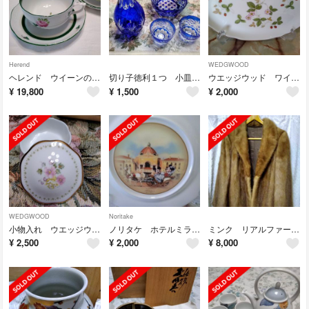
Herend
WEDGWOOD
ヘレンド ウイーンのバラ カップ＆ソーサー ２客
切り子徳利１つ 小皿１つ 盃２つおまけ
ウエッジウッド ワイルドストロベリー お皿１枚
¥
19,800
¥
1,500
¥
2,000
WEDGWOOD
Noritake
小物入れ ウエッジウッド ミラベル 未使用
ノリタケ ホテルミラコスタ デイズニー お皿 ２枚
ミンク リアルファージャケット レディース 薄茶色 Lサイズ 13号月末お値下げ
¥
2,500
¥
2,000
¥
8,000