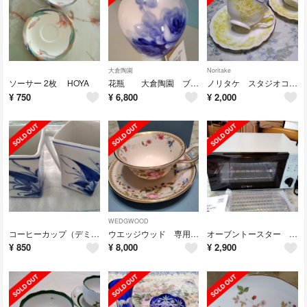
大倉陶園
Noritake
ソーサー 2枚 HOYA
花瓶 大倉陶園 ブルーローズ 大振り 存在感あり 28cm
ノリタケ スタジオコレクション カップ＆ソーサー２客
¥
750
¥
6,800
¥
2,000
WEDGWOOD
コーヒーカップ（デミタス)２個 ベトナムのバッチャン焼き
ウエッジウッド 専用です
オーブントースター 新品 未使用 C:NET
¥
850
¥
8,000
¥
2,900