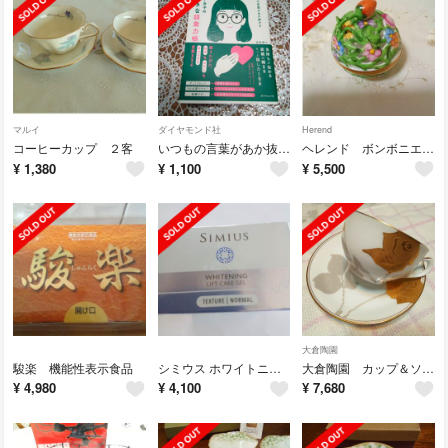
マルイ
ダイヤモンド社
Herend
コーヒーカップ ２客
いつもの言葉があか抜ける オトナ女子のすてきな語彙力帳 専用です！
ヘレンド ボンボニエール 7cm
¥
1,380
¥
1,100
¥
5,500
大倉陶園
駿楽 機能性表示食品
シミウス ホワイトニング リフトケアジェル
大倉陶園 カップ＆ソーサー 金蝕バラ １客
¥
4,980
¥
4,100
¥
7,680