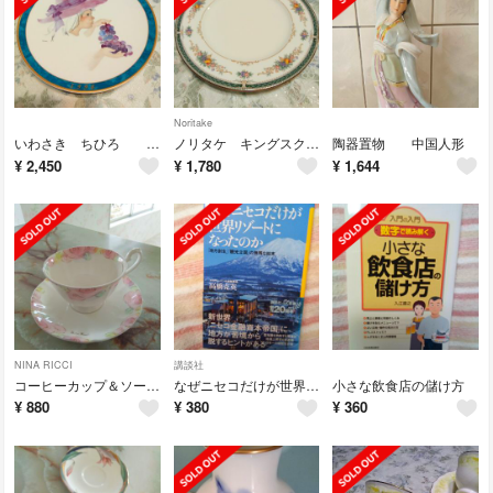
Noritake
いわさき ちひろ 絵皿 ぶどうを持つ少女 21cm
ノリタケ キングスクロス 23cm お皿１枚 専用です
陶器置物 中国人形
¥
2,450
¥
1,780
¥
1,644
NINA RICCI
講談社
コーヒーカップ＆ソーサー１客 ニナリッチ きょんG様専用
なぜニセコだけが世界リゾートになったのか
小さな飲食店の儲け方
¥
880
¥
380
¥
360