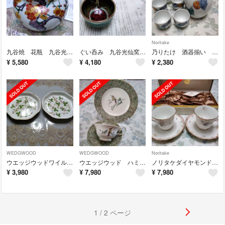
Noritake
九谷焼 花瓶 九谷光仙窯代三代 利岡光仙作
ぐい呑み 九谷光仙窯元三代 利岡光仙 作
乃りたけ 酒器揃い 山辺(やまのべ) 季節商品 新春セール
¥
5,580
¥
4,180
¥
2,380
WEDGWOOD
WEDGWOOD
Noritake
ウエッジウッドワイルドストロベリー オクタゴナルSサイズ 2枚
ウエッジウッド ハミングバードカップ&ソーサー デザート皿 トリオ 専用です
ノリタケダイヤモンドコレクション メゾンフルール2客 新品未使用 11月末セール
¥
3,980
¥
7,980
¥
7,980
1 / 2 ページ