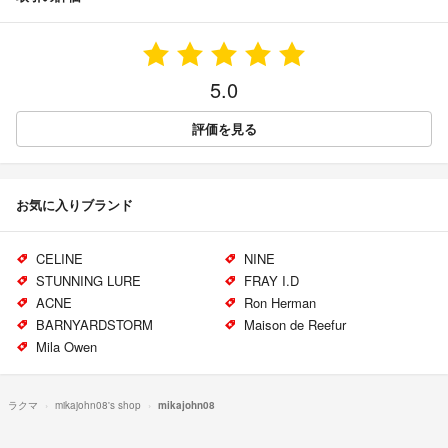
5.0
評価を見る
お気に入りブランド
CELINE
NINE
STUNNING LURE
FRAY I.D
ACNE
Ron Herman
BARNYARDSTORM
Maison de Reefur
Mila Owen
ラクマ
mikajohn08's shop
mikajohn08