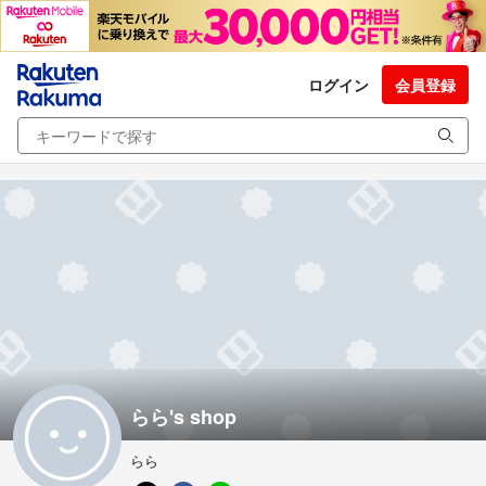
ログイン
会員登録
らら's shop
らら