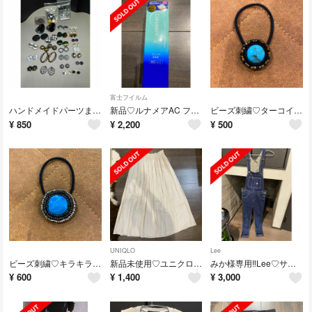
富士フイルム
ハンドメイドパーツまとめ売り♡おまけ付
新品♡ルナメアAC ファイバーフォーム(120g）
ビーズ刺繍♡ターコイズヘアゴム
¥
850
¥
2,200
¥
500
UNIQLO
Lee
ビーズ刺繍♡キラキラヘアゴム♡ブルー
新品未使用♡ユニクロギャザーロングスカート
みか様専用‼︎Lee♡サロペット♡オーバーオール
¥
600
¥
1,400
¥
3,000