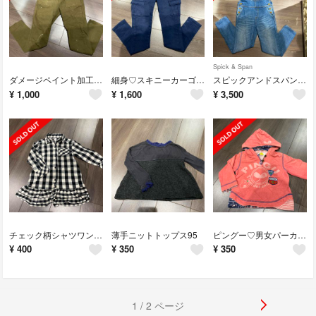
Spick & Span
ダメージペイント加工♡カーゴパンツS
細身♡スキニーカーゴパンツS
スピックアンドスパン♡サロペット36
¥
1,000
¥
1,600
¥
3,500
チェック柄シャツワンピース95
薄手ニットトップス95
ピングー♡男女パーカー90
¥
400
¥
350
¥
350
1 / 2 ページ