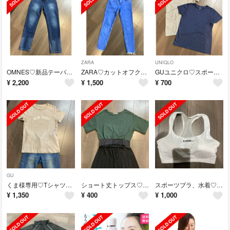
ZARA
UNIQLO
OMNES♡新品テーパードデニムパンツ♡ウエストゴム
ZARA♡カットオフクロップドスキニーデニム
GUユニクロ♡スポーツTシャツ2枚セット
¥
2,200
¥
1,500
¥
700
GU
くま様専用♡Tシャツ3枚セット
ショート丈トップス♡グリーン
スポーツブラ、水着♡パット付
¥
1,350
¥
400
¥
1,000