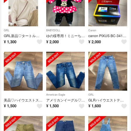
GRL
BABYDOLL
Canon
GRL新品♡タートルネックスリットニット
ゆの様専用！ミニーちゃんロンパース&パーソンズパーカー
canon PIXUS BC-341カラー新品未開封
¥
1,300
¥
2,000
¥
2,000
American Eagle
GRL
美品♡ハイウエストスキニーデニム
アメリカンイーグル♡スキニーデニム
GLRハイウエストテーパードデニム♡XS
¥
1,500
¥
1,500
¥
1,600