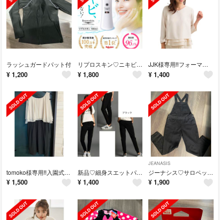
ラッシュガードパット付
リプロスキン♡ニキビ、ニキビ跡化粧水
JJK様専用‼︎フォーマルブラウス7部袖♡
¥
1,200
¥
1,800
¥
1,400
JEANASIS
tomoko様専用‼︎入園式・卒園式2wayパーティドレス♡美品
新品♡細身スエットパンツ♡
ジーナシス♡サロペット♡オーバーオール♡黒
¥
1,500
¥
1,400
¥
1,900