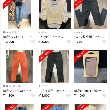
Classical Elf.
w closet
moussy
新品♡ハイウエストテーパードデニム
2wayビスチェセット
ルパン様専用‼︎マウジー♡極細スキニーパンツ
¥
2,000
¥
1,200
¥
750
GLOBAL WORK
しまむら
新品グローバルワーク♡テーパードパンツ
みー様専用！楽ちんレギンスパンツ♡デニムスエット2枚
新品iPhone11携帯カバー♡ショルダーストラップ
¥
1,300
¥
1,800
¥
1,000