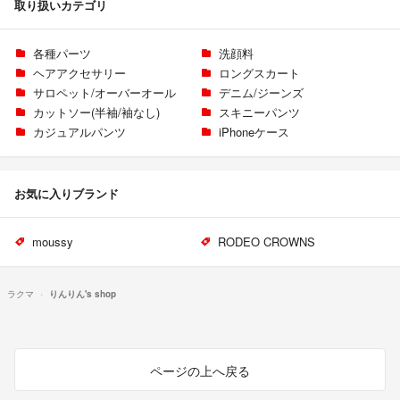
取り扱いカテゴリ
各種パーツ
洗顔料
ヘアアクセサリー
ロングスカート
サロペット/オーバーオール
デニム/ジーンズ
カットソー(半袖/袖なし)
スキニーパンツ
カジュアルパンツ
iPhoneケース
お気に入りブランド
moussy
RODEO CROWNS
ラクマ
りんりん's shop
ページの上へ戻る