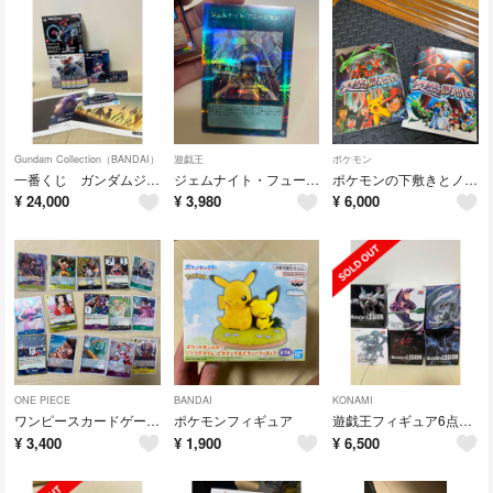
Gundam Collection（BANDAI）
遊戯王
ポケモン
一番くじ ガンダムジークアクス
ジェムナイト・フュージョンとおまけ9枚
ポケモンの下敷きとノート
¥
24,000
¥
3,980
¥
6,000
ONE PIECE
BANDAI
KONAMI
ワンピースカードゲーム15枚まとめて売り
ポケモンフィギュア
遊戯王フィギュア6点セット
¥
3,400
¥
1,900
¥
6,500