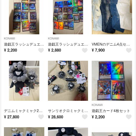
KONAMI
KONAMI
遊戯王ラッシュデュエル11枚セット
遊戯王ラッシュデュエル22枚セット
VMENのデニム4点セット
¥
2,200
¥
2,880
¥
7,900
KONAMI
デニムミャクミャク2点セット
サンリオクロミャクミャク5点セット
遊戯王カード4枚セット
¥
27,800
¥
28,600
¥
2,200