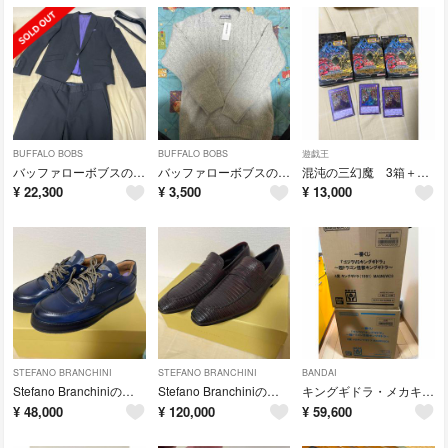
BUFFALO BOBS
BUFFALO BOBS
遊戯王
バッファローボブスのスーツ
バッファローボブスのニット
混沌の三幻魔 3箱＋羅生門3枚
¥
22,300
¥
3,500
¥
13,000
STEFANO BRANCHINI
STEFANO BRANCHINI
BANDAI
Stefano Branchiniのスニーカー
Stefano Branchiniのローファー
キングギドラ・メカキングギドラ セット
¥
48,000
¥
120,000
¥
59,600