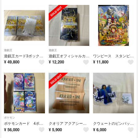
遊戯王
遊戯王
遊戯王カード3ボックス特典付き
遊戯王オフィシャルカードゲーム デュエルモンスターズ ＬＩＭＩＴ ＯＶＥＲ ＣＯ
ワンピース スタンピードNG集
¥
49,800
¥
12,200
¥
11,800
ポケモン
ポケモンカード 4ボックスセット【海外版】
クオリア アクアシード 未開封2セット
クウェートのピンバッジとマグネット
¥
56,000
¥
5,900
¥
6,000