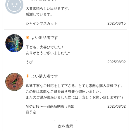
大変素晴らしい出品者です。
感謝しています。
シャインマスカット
2025/08/15
よい出品者です
子ども、大喜びでした！
ありがとうございました^_^
うぴ
2025/08/02
よい購入者です
迅速丁寧なご対応をして下さる、とても素敵な購入者様です。
この度は素敵なご縁を戴き有難う御座いました。
またのご縁が御座いました際には、宜しくお願い致します(^^)
MK*8/18〜一部商品削除→再出
2025/08/02
品予定
次を表示