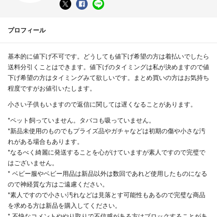
プロフィール
基本的に値下げ不可です。どうしても値下げ希望の方は着払いでしたら
送料分引くことはできます。値下げのタイミングは私が決めますので値
下げ希望の方はタイミングみて欲しいです。まとめ買いの方はお気持ち
程度ですがお値引いたします。
小さい子供もいますので返信に関しては遅くなることがあります。
*ペット飼っていません。タバコも吸っていません。
*新品未使用のものでもプライズ品やガチャなどは初期の傷や小さな汚
れがある場合もあります。
*なるべく綺麗に発送することを心がけていますが素人ですので完璧で
はございません。
* ベビー服やベビー用品は新品以外は数回であれど使用したものになる
ので神経質な方はご遠慮ください。
*素人ですので小さい汚れなどは見落とす可能性もあるので完璧な商品
を求める方は新品を購入してください。
* 不快なコメントややり取りで不信感がある方はブロックすることがあ