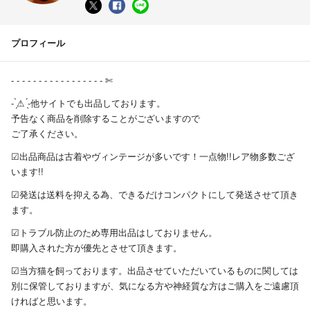
プロフィール
- - - - - - - - - - - - - - - - - ✄
- ̗̀⚠︎ ̖́-他サイトでも出品しております。
予告なく商品を削除することがございますので
ご了承ください。
︎︎︎︎☑︎出品商品は古着やヴィンテージが多いです！一点物!!レア物多数ござ
います!!
︎︎︎︎☑︎発送は送料を抑える為、できるだけコンパクトにして発送させて頂き
ます。
︎︎︎︎☑︎トラブル防止のため専用出品はしておりません。
即購入された方が優先とさせて頂きます。
︎︎︎︎☑︎当方猫を飼っております。出品させていただいているものに関しては
別に保管しておりますが、気になる方や神経質な方はご購入をご遠慮頂
ければと思います。