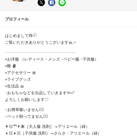
プロフィール
はじめまして🧸𓍯
ご覧いただきありがとうございます🧺𓈒𓏸︎︎︎︎
┈┈┈┈┈┈┈┈┈┈┈┈┈┈┈┈┈┈
⋆お洋服 （レディース・メンズ ･ベビー服 ･子供服）
⋆靴 🩰
⋆アクセサリー 🎀
⋆ライブグッズ
⋆生活品 🧺
･おもちゃなどを出品していきます୨୧⑅*
よろしくお願いします♡
༶お煙草吸いません🙅‍♀
༶ペット飼ってません🙅‍♀
👩🏻‍🦰👨🏽［大人服 洗剤］→アリエール（緑）
👦🏻👧🏻［子供服 洗剤］→さらさ・アリエール（緑）