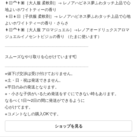
👩🏻‍🦰👨🏽［大人服 柔軟剤］→ レノアハピネス夢ふわタッチ上品で心
地よいホワイトティーの香り
👦🏻👧🏻［子供服 柔軟剤］→ レノアハピネス夢ふわタッチ上品で心地
よいホワイトティーの香り・さらさ
👩🏻‍🦰👨🏽［大人服 アロマジュエル］→レノアオードリュクスアロマ
ジュエルイノセントビジュの香り （たまに使います）
┈┈┈┈┈┈┈┈┈┈┈┈┈┈┈┈┈┈┈┈┈
スムーズなやり取りを心がけています📮
┈┈┈┈┈┈┈┈┈┈┈┈┈┈┈┈┈┈┈┈┈
※値下げ交渉は受け付けておりません。
※土・日・祝は発送できません。
※平日のみの発送となります。
※・小さな子供がいるため発送をすぐにできない時もあります。
なるべく1日〜2日の間に発送ができるように
心がけてます。
※コメントなしの購入OKです。
ショップを見る