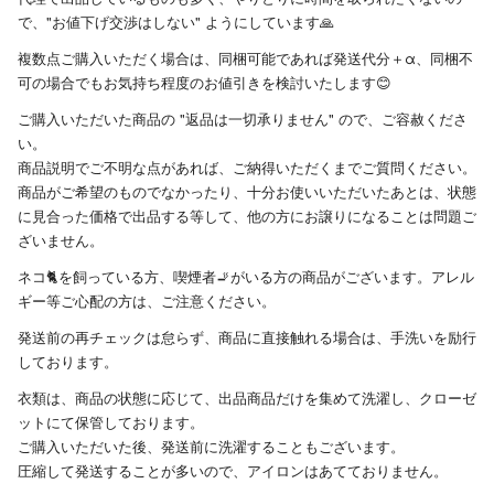
で、"お値下げ交渉はしない" ようにしています🙏
複数点ご購入いただく場合は、同梱可能であれば発送代分＋α、同梱不
可の場合でもお気持ち程度のお値引きを検討いたします😊
ご購入いただいた商品の "返品は一切承りません" ので、ご容赦くださ
い。
商品説明でご不明な点があれば、ご納得いただくまでご質問ください。
商品がご希望のものでなかったり、十分お使いいただいたあとは、状態
に見合った価格で出品する等して、他の方にお譲りになることは問題ご
ざいません。
ネコ🐈を飼っている方、喫煙者🚬がいる方の商品がございます。アレル
ギー等ご心配の方は、ご注意ください。
発送前の再チェックは怠らず、商品に直接触れる場合は、手洗いを励行
しております。
衣類は、商品の状態に応じて、出品商品だけを集めて洗濯し、クローゼ
ットにて保管しております。
ご購入いただいた後、発送前に洗濯することもございます。
圧縮して発送することが多いので、アイロンはあてておりません。