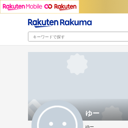
ゆー
ゆー