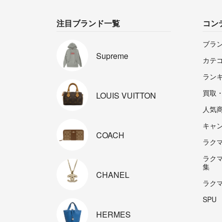
注目ブランド一覧
コン
ブラ
Supreme
カテ
ラン
買取
LOUIS
VUITTON
人気
キャ
COACH
ラクマp
ラク
集
CHANEL
ラク
SPU
HERMES