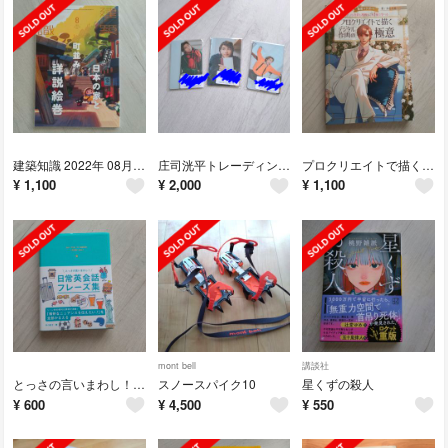
建築知識 2022年 08月号 [雑誌]
庄司洸平トレーディングカード
プロクリエイトで描くデジタル作画の極意
¥
1,100
¥
2,000
¥
1,100
mont bell
講談社
とっさの言いまわし！ 日常英会話フレーズ集
スノースパイク10
星くずの殺人
¥
600
¥
4,500
¥
550