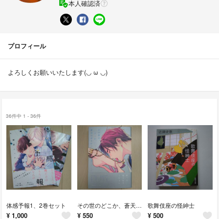
本人確認済
プロフィール
よろしくお願いいたします(◡ ω ◡)
36件中 1 - 36件
体感予報1、2巻セット
その世のどこか、蒼天のゆりかご
歌舞伎座の怪紳士
¥
1,000
¥
550
¥
500