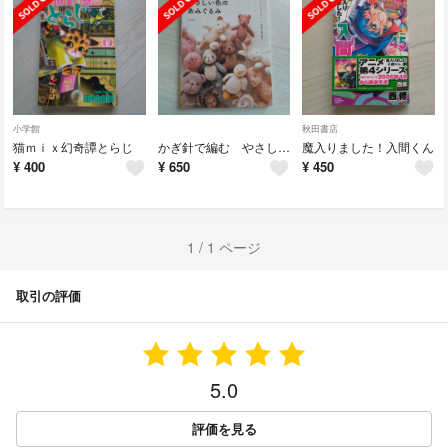
小学館
秋田書店
猫ｍｉｘ幻奇譚とらじ
かぎ針で編む やさしい色のあみぐるみ
魔入りました！入間くん
¥
400
¥
650
¥
450
1 / 1 ページ
取引の評価
5.0
評価を見る