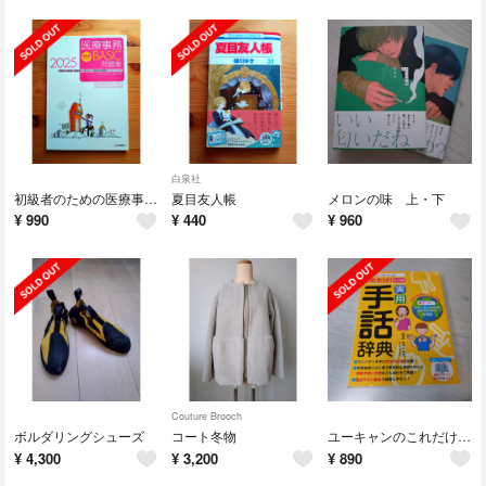
白泉社
初級者のための医療事務ＢＡＳＩＣ問題集
夏目友人帳
メロンの味 上・下
¥
990
¥
440
¥
960
Couture Brooch
ボルダリングシューズ
コート冬物
ユーキャンのこれだけ！実用手話辞典
¥
4,300
¥
3,200
¥
890