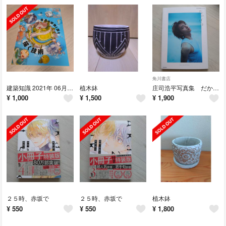
角川書店
建築知識 2021年 06月号 [雑誌]
植木鉢
庄司浩平写真集 だから、ぼくは
¥
1,000
¥
1,500
¥
1,900
２５時、赤坂で
２５時、赤坂で
植木鉢
¥
550
¥
550
¥
1,800