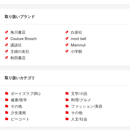
取り扱いブランド
角川書店
白泉社
Couture Brooch
mont bell
講談社
Mammut
主婦の友社
小学館
秋田書店
取り扱いカテゴリ
ボーイズラブ(BL)
文学/小説
健康/医学
料理/グルメ
その他
ファッション/美容
少女漫画
その他
ピーコート
人文/社会