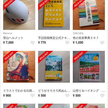
Mammut
主婦の友社
登山ヘルメット
手話技能検定公式テキスト５・６・７級
色の名前事典５０７
¥
7,000
¥
770
¥
1,050
イラストでわかる伝統衣装韓服・女性編
どうせそろそろ死ぬんだし
山登り＆ハイキング ｆｏｒ ビギナーズ
¥
900
¥
500
¥
500