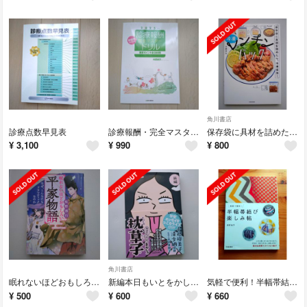
角川書店
診療点数早見表
診療報酬・完全マスタードリル
保存袋に具材を詰めたら、冷凍保存！冷凍レンチンパック
¥
3,100
¥
990
¥
800
角川書店
眠れないほどおもしろい平家物語
新編本日もいとをかし！！枕草子
気軽で便利！半幅帯結び楽しみ帖
¥
500
¥
600
¥
660