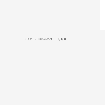
ラクマ
riri's closet
りり❤️