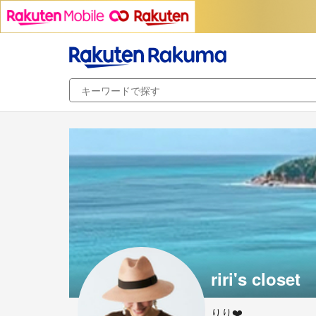
riri's closet
りり❤️