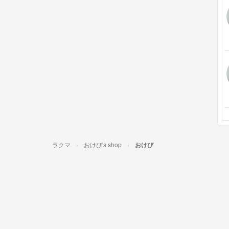
ラクマ
おけび's shop
おけび