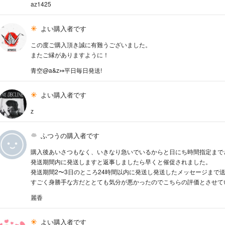
az1425
よい購入者です
この度ご購入頂き誠に有難うございました。
またご縁がありますように！
青空@a&z↣平日毎日発送!
よい購入者です
z
ふつうの購入者です
購入後あいさつもなく、いきなり急いでいるからと日にち時間指定まで
発送期間内に発送しますと返事しましたら早くと催促されました。
発送期間2〜3日のところ24時間以内に発送し発送したメッセージまで
すごく身勝手な方だととても気分が悪かったのでこちらの評価とさせて
麗香
よい購入者です