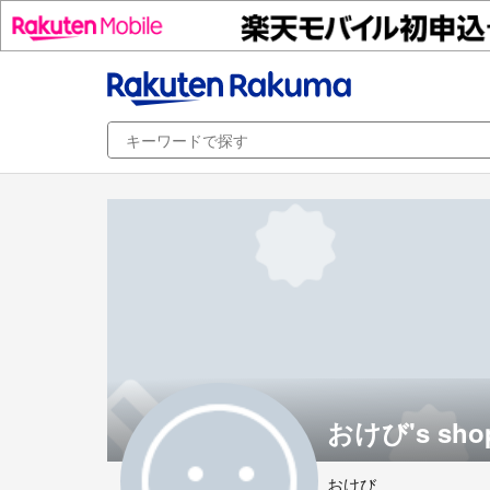
おけび's sho
おけび