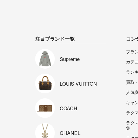
注目ブランド一覧
コン
ブラ
Supreme
カテ
ラン
買取
LOUIS
VUITTON
人気
キャ
COACH
ラクマp
ラク
集
CHANEL