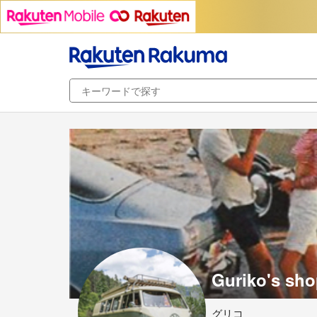
Guriko's sh
グリコ